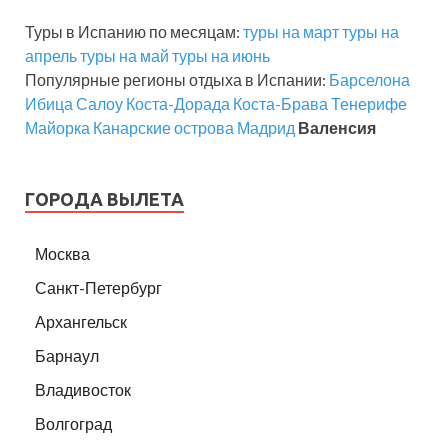
Туры в Испанию по месяцам:
туры на март
туры на
апрель
туры на май
туры на июнь
Популярные регионы отдыха в Испании:
Барселона
Ибица
Салоу
Коста-Дорада
Коста-Брава
Тенерифе
Майорка
Канарские острова
Мадрид
Валенсия
ГОРОДА ВЫЛЕТА
Москва
Санкт-Петербург
Архангельск
Барнаул
Владивосток
Волгоград