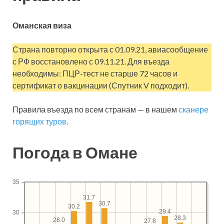
Оманская виза
Страна повторно открыта с 01.09.21, авиасообщение
с РФ восстановлено с 09.11.21. Для въезда
необходимы: ПЦР-тест не старше 72 часов и
сертификат о вакцинации (Спутник V подходит).
Правила въезда по всем странам — в нашем
сканере
горящих туров
.
Погода в Омане