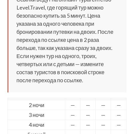
Level.Travel, где горящий тур можно
безопасно купить за 5 минут. Цена
указана за одного человека при
бронировании путевки на двоих. После
перехода по ссылке цена в 2 раза
больше, так как указана сразу за двоих.
Если нужен тур на одного, троих,
четвертых или с детьми — измените
состав туристов в поисковой строке
после перехода по ссылке.
2 ночи
—
—
—
—
3 ночи
—
—
—
—
4 ночи
—
—
—
—