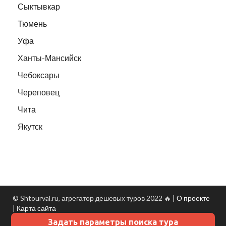
Сыктывкар
Тюмень
Уфа
Ханты-Мансийск
Чебоксары
Череповец
Чита
Якутск
© Shtourval.ru, агрегатор дешевых туров 2022 🔥 |
О проекте
|
Карта сайта
Задать параметры поиска тура
Данные о погоде
- Turtella