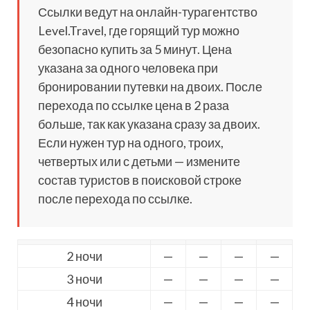
Ссылки ведут на онлайн-турагентство
Level.Travel, где горящий тур можно
безопасно купить за 5 минут. Цена
указана за одного человека при
бронировании путевки на двоих. После
перехода по ссылке цена в 2 раза
больше, так как указана сразу за двоих.
Если нужен тур на одного, троих,
четвертых или с детьми — измените
состав туристов в поисковой строке
после перехода по ссылке.
2 ночи
—
—
—
—
3 ночи
—
—
—
—
4 ночи
—
—
—
—