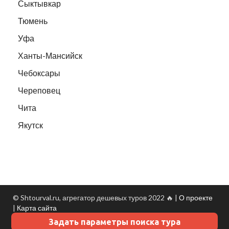
Сыктывкар
Тюмень
Уфа
Ханты-Мансийск
Чебоксары
Череповец
Чита
Якутск
© Shtourval.ru, агрегатор дешевых туров 2022 🔥 |
О проекте
|
Карта сайта
Задать параметры поиска тура
Данные о погоде
- Turtella