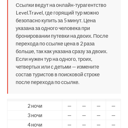
Ссылки ведут на онлайн-турагентство
Level.Travel, где горящий тур можно
безопасно купить за 5 минут. Цена
указана за одного человека при
бронировании путевки на двоих. После
перехода по ссылке цена в 2 раза
больше, так как указана сразу за двоих.
Если нужен тур на одного, троих,
четвертых или с детьми — измените
состав туристов в поисковой строке
после перехода по ссылке.
2 ночи
—
—
—
—
3 ночи
—
—
—
—
4 ночи
—
—
—
—