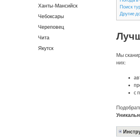
Ханты-Мансийск
Поиск ту
Другие д
Чебоксары
Череповец
Лучш
Чита
Якутск
Мы сканир
них:
ав
пр
с 
Подобрать
Уникальн
Инстру