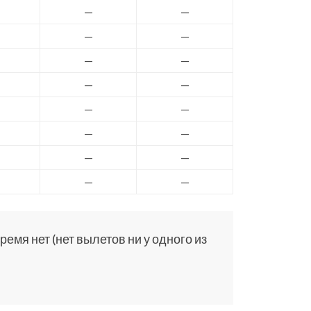
—
—
—
—
—
—
—
—
—
—
—
—
—
—
—
—
емя нет (нет вылетов ни у одного из