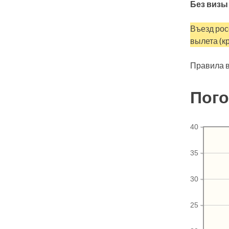
Без визы
Въезд рос
вылета (к
Правила в
Пого