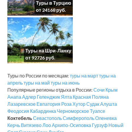
Туры в Турцию
от 24168 руб.
Туры на Шри-Ланку
от 92726 руб.
Туры по России по месяцам:
туры на март
туры на
апрель
туры на май
туры на июнь
Популярные регионы отдыха в России:
Сочи
Крым
Анапа
Адлер
Геленджик
Ялта
Красная Поляна
Лазаревское
Евпатория
Роза Хутор
Судак
Алушта
Феодосия
Кабардинка
Черноморское
Туапсе
Коктебель
Севастополь
Симферополь
Оленевка
Керчь
Витязево
Лоо
Архипо-Осиповка
Гурзуф
Новый