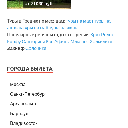
от 71030 руб.
Туры в Грецию по месяцам:
туры на март
туры на
апрель
туры на май
туры на июнь
Популярные регионы отдыха в Греции:
Крит
Родос
Корфу
Санторини
Кос
Афины
Миконос
Халкидики
Закинф
Салоники
ГОРОДА ВЫЛЕТА
Москва
Санкт-Петербург
Архангельск
Барнаул
Владивосток