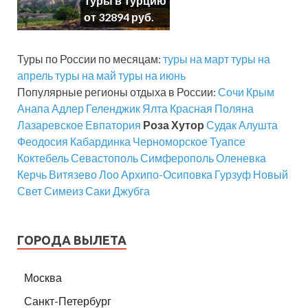
Туры в Турцию
от 32894 руб.
Туры по России по месяцам:
туры на март
туры на
апрель
туры на май
туры на июнь
Популярные регионы отдыха в России:
Сочи
Крым
Анапа
Адлер
Геленджик
Ялта
Красная Поляна
Лазаревское
Евпатория
Роза Хутор
Судак
Алушта
Феодосия
Кабардинка
Черноморское
Туапсе
Коктебель
Севастополь
Симферополь
Оленевка
Керчь
Витязево
Лоо
Архипо-Осиповка
Гурзуф
Новый
Свет
Симеиз
Саки
Джубга
ГОРОДА ВЫЛЕТА
Москва
Санкт-Петербург