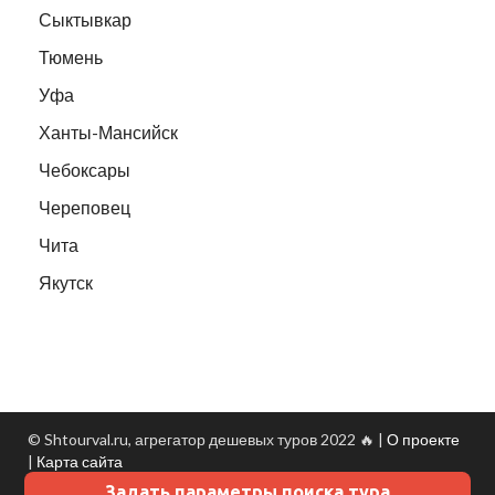
Сыктывкар
Тюмень
Уфа
Ханты-Мансийск
Чебоксары
Череповец
Чита
Якутск
© Shtourval.ru, агрегатор дешевых туров 2022 🔥 |
О проекте
|
Карта сайта
Задать параметры поиска тура
Данные о погоде
- Turtella