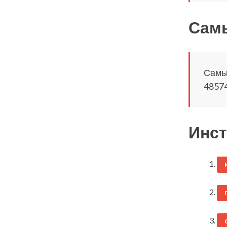
Самы
Самый
48574
Инст