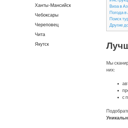
Ханты-Мансийск
Виза в А
Погода в
Чебоксары
Поиск ту
Череповец
Другие д
Чита
Лучш
Якутск
Мы сканир
них:
ав
пр
с 
Подобрать
Уникальн