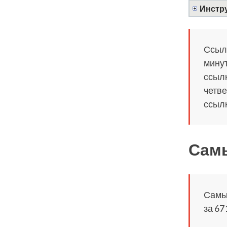
Инстру
Ссылк
минут
ссылк
четве
ссылк
Самы
Самый
за 67