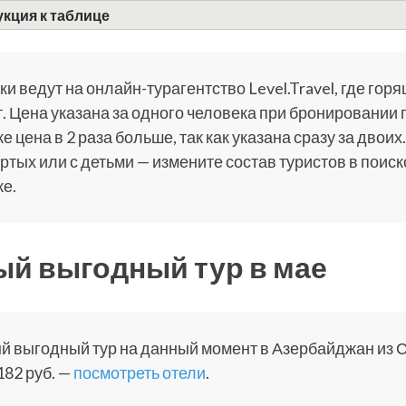
кция к таблице
и ведут на онлайн-турагентство Level.Travel, где горя
. Цена указана за одного человека при бронировании 
е цена в 2 раза больше, так как указана сразу за двоих.
ртых или с детьми — измените состав туристов в поис
е.
й выгодный тур в мае
 выгодный тур на данный момент в Азербайджан из Су
182 руб. —
посмотреть отели
.