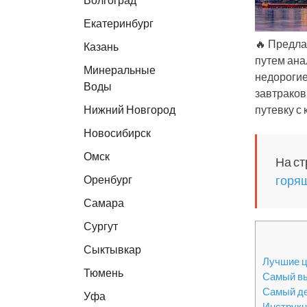
Екатеринбург
🔥 Предла
Казань
путем ана
Минеральные
недорогие
Воды
завтраков
Нижний Новгород
путевку с
Новосибирск
Омск
На ст
Оренбург
горящ
Самара
Сургут
Сыктывкар
Лучшие ц
Тюмень
Самый вы
Самый де
Уфа
Инструкц