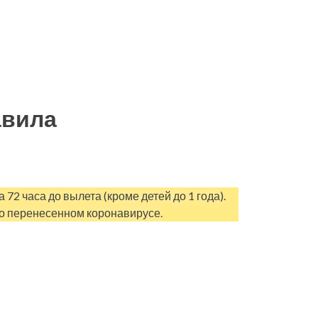
авила
72 часа до вылета (кроме детей до 1 года).
 о перенесенном коронавирусе.