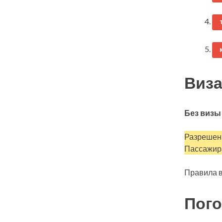
Виза
Без визы
Разрешен 
Пассажира
Правила в
Пого