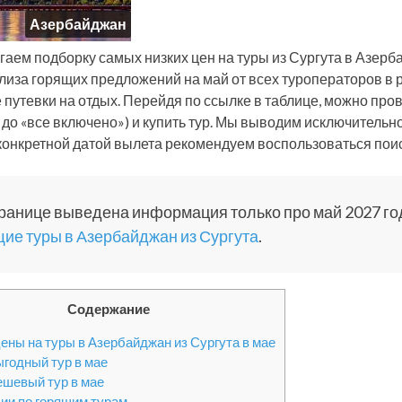
Азербайджан
гаем подборку самых низких цен на туры из Сургута в Азерб
лиза горящих предложений на май от всех туроператоров в
 путевки на отдых. Перейдя по ссылке в таблице, можно пров
 до «все включено») и купить тур. Мы выводим исключительн
 конкретной датой вылета рекомендуем воспользоваться поис
ранице выведена информация только про май 2027 го
ие туры в Азербайджан из Сургута
.
Содержание
ены на туры в Азербайджан из Сургута в мае
годный тур в мае
шевый тур в мае
ии по горящим турам