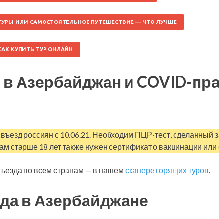
ТУРЫ ИЛИ САМОСТОЯТЕЛЬНОЕ ПУТЕШЕСТВИЕ — ЧТО ЛУЧШЕ
КАК КУПИТЬ ТУР ОНЛАЙН
 в Азербайджан и COVID-пр
въезд россиян с 10.06.21. Необходим ПЦР-тест, сделанный за 
м старше 18 лет также нужен сертификат о вакцинации или
ъезда по всем странам — в нашем
сканере горящих туров
.
да в Азербайджане