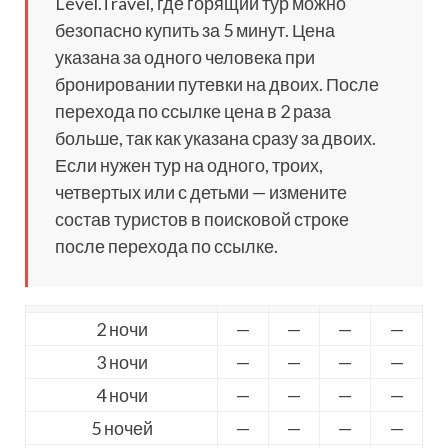
Level.Travel, где горящий тур можно
безопасно купить за 5 минут. Цена
указана за одного человека при
бронировании путевки на двоих. После
перехода по ссылке цена в 2 раза
больше, так как указана сразу за двоих.
Если нужен тур на одного, троих,
четвертых или с детьми — измените
состав туристов в поисковой строке
после перехода по ссылке.
2 ночи
—
—
—
—
3 ночи
—
—
—
—
4 ночи
—
—
—
—
5 ночей
—
—
—
—