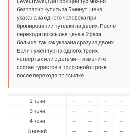
Level.Travel, где горящий тур можно
безопасно купить за 5 минут. Цена
указана за одного человека при
бронировании путевки на двоих. После
перехода по ссылке цена в 2 раза
больше, так как указана сразу за двоих.
Если нужен тур на одного, троих,
четвертых или с детьми — измените
состав туристов в поисковой строке
после перехода по ссылке.
2 ночи
—
—
—
—
3 ночи
—
—
—
—
4 ночи
—
—
—
—
5 ночей
—
—
—
—