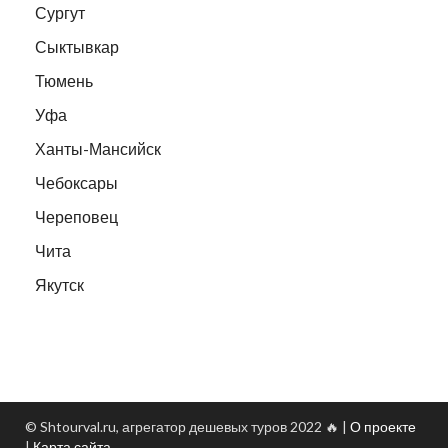
Сургут
Сыктывкар
Тюмень
Уфа
Ханты-Мансийск
Чебоксары
Череповец
Чита
Якутск
© Shtourval.ru, агрегатор дешевых туров 2022 🔥 |
О проекте
|
Карта сайта