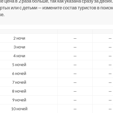
е цена в 2 раза больше, так как указана сразу за двоих.
ртых или с детьми — измените состав туристов в поис
е.
2 ночи
—
—
3 ночи
—
—
4 ночи
—
—
5 ночей
—
—
6 ночей
—
—
7 ночей
—
—
8 ночей
—
—
9 ночей
—
—
10 ночей
—
—