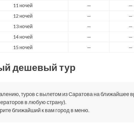
11 ночей
—
—
12 ночей
—
—
13 ночей
—
—
14 ночей
—
—
15 ночей
—
—
ый дешевый тур
алению, туров с вылетом из Саратова на ближайшее вр
ераторов в любую страну).
ите ближайший к вам город в меню.