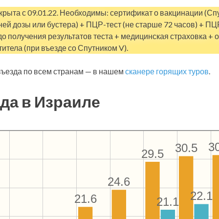
крыта с 09.01.22. Необходимы: сертификат о вакцинации (Спу
ней дозы или бустера) + ПЦР-тест (не старше 72 часов) + ПЦ
до получения результатов теста + медицинская страховка + о
титела (при въезде со Спутником V).
ъезда по всем странам — в нашем
сканере горящих туров
.
да в Израиле