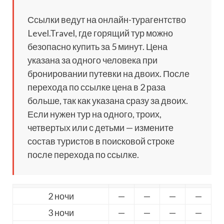
Ссылки ведут на онлайн-турагентство
Level.Travel, где горящий тур можно
безопасно купить за 5 минут. Цена
указана за одного человека при
бронировании путевки на двоих. После
перехода по ссылке цена в 2 раза
больше, так как указана сразу за двоих.
Если нужен тур на одного, троих,
четвертых или с детьми — измените
состав туристов в поисковой строке
после перехода по ссылке.
2 ночи
—
—
—
—
3 ночи
—
—
—
—