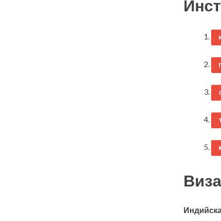
Инст
Виза
Индийска