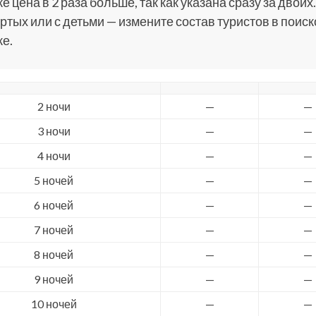
е цена в 2 раза больше, так как указана сразу за двоих.
ртых или с детьми — измените состав туристов в поис
е.
2 ночи
—
—
3 ночи
—
—
4 ночи
—
—
5 ночей
—
—
6 ночей
—
—
7 ночей
—
—
8 ночей
—
—
9 ночей
—
—
10 ночей
—
—