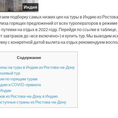
Индия
гаем подборку самых низких цен на туры в Индию из Ростов
лиза горящих предложений от всех туроператоров в режиме
 путевки на отдых в 2022 году. Перейдя по ссылке в таблице
от завтраков до «все включено») и купить тур. Мы выводим 
евку с конкретной датой вылета на отдых рекомендуем воспо
Содержание
ены на туры в Индию из Ростова-на-Дону
ешевый тур
ии по горящим турам
ндию и COVID-правила
 Индии
ров из Ростова-на-Дону в Индию
оступные страны из Ростова-на-Дону