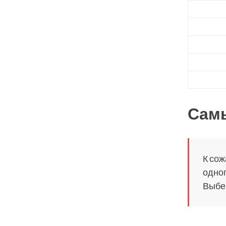
Сам
К сож
одног
Выбер