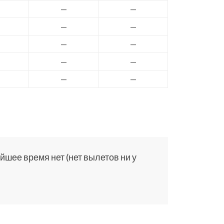
—
—
—
—
—
—
—
—
—
—
йшее время нет (нет вылетов ни у