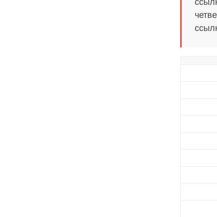
ссылк
четве
ссылк