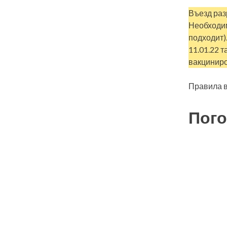
Въезд раз
Необходим
подходит)
11.01.22 
вакцинир
Правила в
Пого