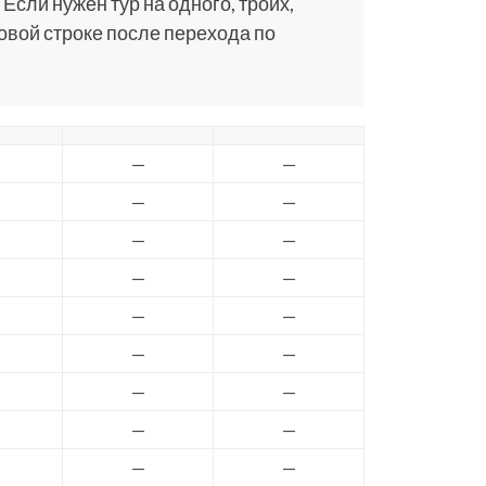
 Если нужен тур на одного, троих,
ковой строке после перехода по
—
—
—
—
—
—
—
—
—
—
—
—
—
—
—
—
—
—