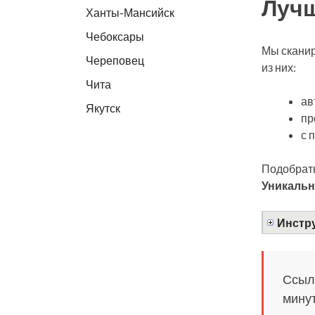
Лучш
Ханты-Мансийск
Чебоксары
Мы сканир
Череповец
из них:
Чита
ав
Якутск
пр
с 
Подобрать
Уникальн
Инстру
Ссылк
минут