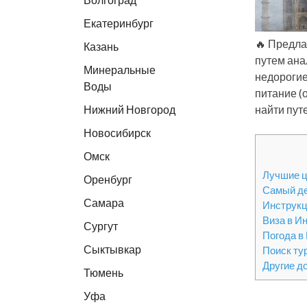
Екатеринбург
🔥 Предла
Казань
путем ана
Минеральные
недорогие
Воды
питание (
Нижний Новгород
найти пут
Новосибирск
Омск
Лучшие ц
Оренбург
Самый д
Самара
Инструкц
Виза в И
Сургут
Погода в
Сыктывкар
Поиск ту
Другие д
Тюмень
Уфа