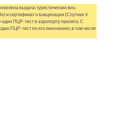
бновлена выдача туристических виз.
йн) и сертификат о вакцинации (Спутник V
один ПЦР-тест в аэропорту прилета. С
один ПЦР-тест по его окончании), в том числе