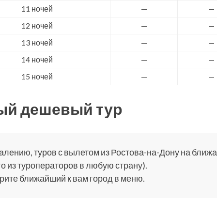
11 ночей
—
—
12 ночей
—
—
13 ночей
—
—
14 ночей
—
—
15 ночей
—
—
ый дешевый тур
алению, туров с вылетом из Ростова-на-Дону на ближа
о из туроператоров в любую страну).
ите ближайший к вам город в меню.