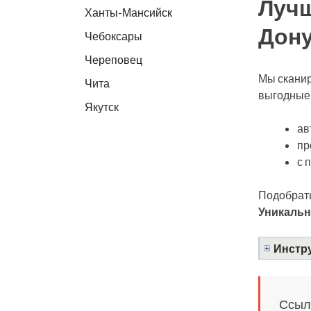
Лучш
Ханты-Мансийск
Дон
Чебоксары
Череповец
Мы сканир
Чита
выгодные 
Якутск
ав
пр
с 
Подобрать
Уникальн
Инстру
Ссылк