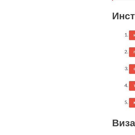
Инст
Виза