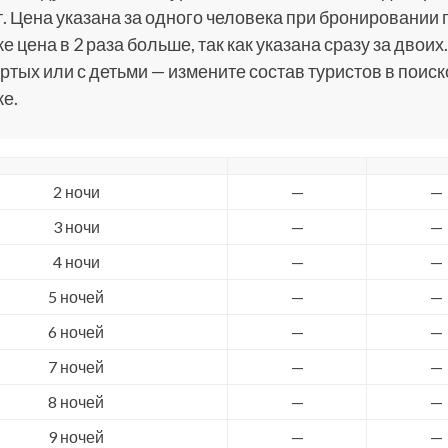
. Цена указана за одного человека при бронировании 
е цена в 2 раза больше, так как указана сразу за двоих.
ртых или с детьми — измените состав туристов в поис
е.
2 ночи
—
—
3 ночи
—
—
4 ночи
—
—
5 ночей
—
—
6 ночей
—
—
7 ночей
—
—
8 ночей
—
—
9 ночей
—
—