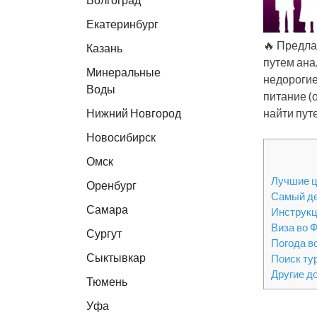
Екатеринбург
🔥 Предла
Казань
путем ана
Минеральные
недорогие
Воды
питание (
Нижний Новгород
найти пут
Новосибирск
Омск
Лучшие ц
Оренбург
Самый д
Самара
Инструкц
Виза во 
Сургут
Погода в
Сыктывкар
Поиск ту
Другие д
Тюмень
Уфа