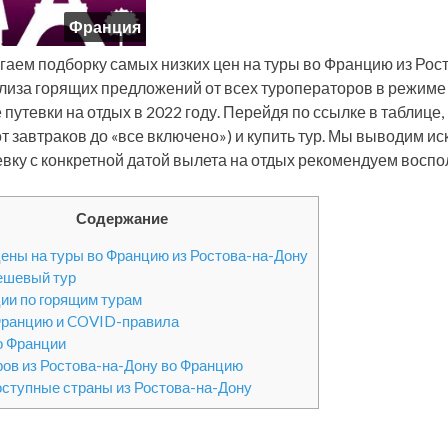
Франция
гаем подборку самых низких цен на туры во Францию из Рос
лиза горящих предложений от всех туроператоров в режиме
 путевки на отдых в 2022 году. Перейдя по ссылке в таблице
от завтраков до «все включено») и купить тур. Мы выводим 
евку с конкретной датой вылета на отдых рекомендуем воспо
Содержание
ены на туры во Францию из Ростова-на-Дону
ешевый тур
ии по горящим турам
Францию и COVID-правила
о Франции
ров из Ростова-на-Дону во Францию
оступные страны из Ростова-на-Дону