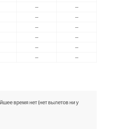
—
—
—
—
—
—
—
—
—
—
—
—
йшее время нет (нет вылетов ни у