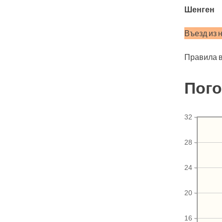
Шенген
Въезд из 
Правила в
Пого