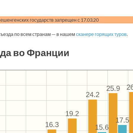
нешенгенских государств запрещен с 17.03.20
ъезда по всем странам — в нашем
сканере горящих туров
.
да во Франции