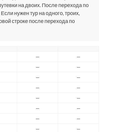
путевки на двоих. После перехода по
 Если нужен тур на одного, троих,
ковой строке после перехода по
—
—
—
—
—
—
—
—
—
—
—
—
—
—
—
—