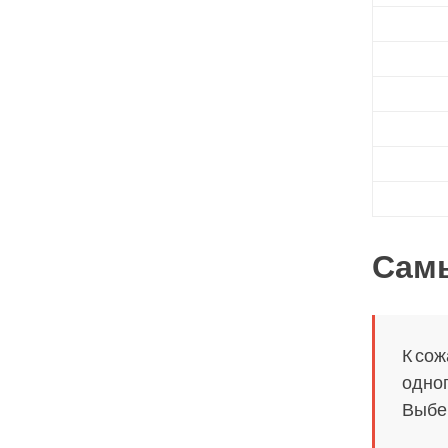
Сам
К сож
одног
Выбер