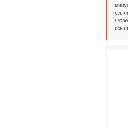
минут
ссылк
четве
ссылк