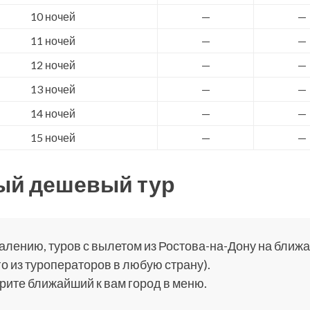
10 ночей
—
—
11 ночей
—
—
12 ночей
—
—
13 ночей
—
—
14 ночей
—
—
15 ночей
—
—
ый дешевый тур
алению, туров с вылетом из Ростова-на-Дону на ближа
о из туроператоров в любую страну).
ите ближайший к вам город в меню.