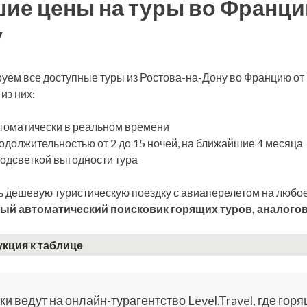
ие цены на туры во Франци
у
уем все доступные туры из Ростова-на-Дону во Францию от
из них:
томатически в реальном времени
одолжительностью от 2 до 15 ночей, на ближайшие 4 месяца
подсветкой выгодности тура
 дешевую туристическую поездку с авиаперелетом на любое
ый автоматический поисковик горящих туров, аналогов
кция к таблице
и ведут на онлайн-турагентство Level.Travel, где горя