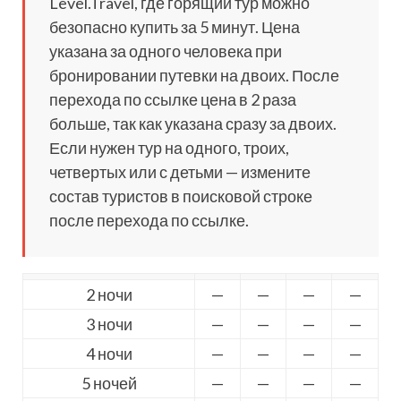
Level.Travel, где горящий тур можно
безопасно купить за 5 минут. Цена
указана за одного человека при
бронировании путевки на двоих. После
перехода по ссылке цена в 2 раза
больше, так как указана сразу за двоих.
Если нужен тур на одного, троих,
четвертых или с детьми — измените
состав туристов в поисковой строке
после перехода по ссылке.
2 ночи
—
—
—
—
3 ночи
—
—
—
—
4 ночи
—
—
—
—
5 ночей
—
—
—
—