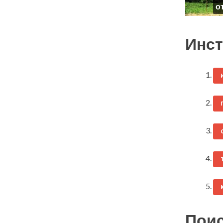
о
Инст
Поис