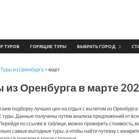
урвал
ЕР ТУРОВ
ГОРЯЩИЕ ТУРЫ
ВЫБРАТЬ ГОРОД
СТ
>
Туры из Оренбурга
>
март
 из Оренбурга в марте 20
гаем подборку лучших цен на отдых с вылетом из Оренбурга
уры. Данные получены путем анализа предложений от всех
Перейдя по ссылке в таблице, можно проверить стоимость, в
льно самые выгодные туры, а чтобы найти путевку с конкре
ваться поиском в конце странице.