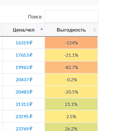
Поиск:
Цена/чел
Выгодность
16319 ₽
-124%
17653 ₽
-21.1%
19962 ₽
-82.7%
20437 ₽
-0.2%
20483 ₽
-20.5%
21312 ₽
21.1%
23195 ₽
2.5%
23769 ₽
26.2%