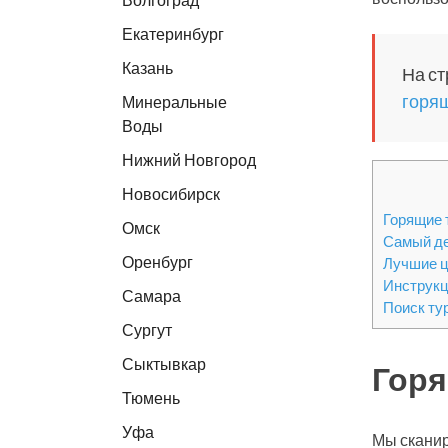
Екатеринбург
Казань
На ст
горящ
Минеральные
Воды
Нижний Новгород
Новосибирск
Горящие 
Омск
Самый де
Оренбург
Лучшие ц
Инструкц
Самара
Поиск ту
Сургут
Сыктывкар
Горя
Тюмень
Уфа
Мы сканир