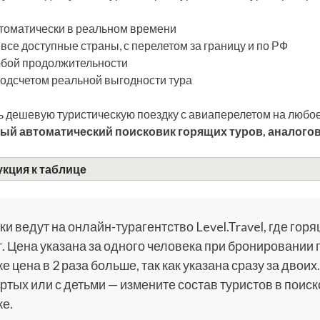
томатически в реальном времени
 все доступные страны, с перелетом за границу и по РФ
бой продолжительности
подсчетом реальной выгодности тура
 дешевую туристическую поездку с авиаперелетом на любое
ый автоматический поисковик горящих туров, аналогов
кция к таблице
и ведут на онлайн-турагентство Level.Travel, где горя
. Цена указана за одного человека при бронировании 
е цена в 2 раза больше, так как указана сразу за двоих.
ртых или с детьми — измените состав туристов в поис
е.