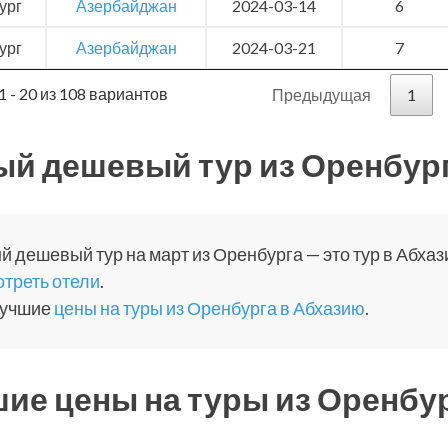
ург
Азербайджан
2024-03-14
6
ург
Азербайджан
2024-03-21
7
1 - 20 из 108 вариантов
Предыдущая
1
й дешевый тур из Оренбург
 дешевый тур на март из Оренбурга — это тур в Абхази
треть отели
.
лучшие
цены на туры из Оренбурга в Абхазию
.
ие цены на туры из Оренбур