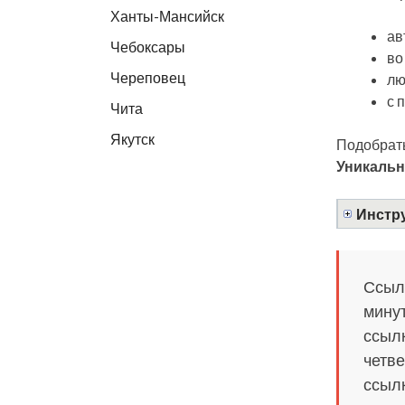
Ханты-Мансийск
ав
Чебоксары
во
Череповец
лю
с 
Чита
Якутск
Подобрать
Уникальн
Инстру
Ссылк
минут
ссылк
четве
ссылк