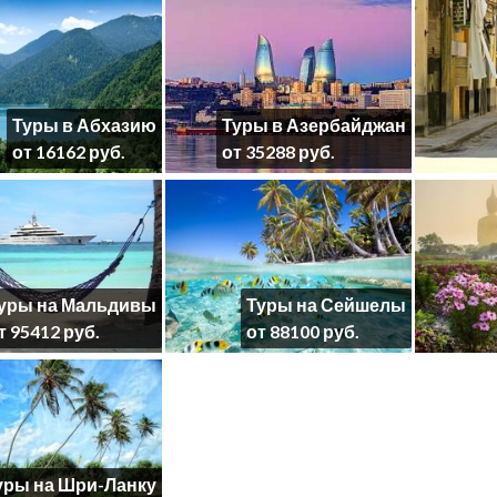
Туры в Абхазию
Туры в Азербайджан
от 16162 руб.
от 35288 руб.
уры на Мальдивы
Туры на Сейшелы
т 95412 руб.
от 88100 руб.
уры на Шри-Ланку