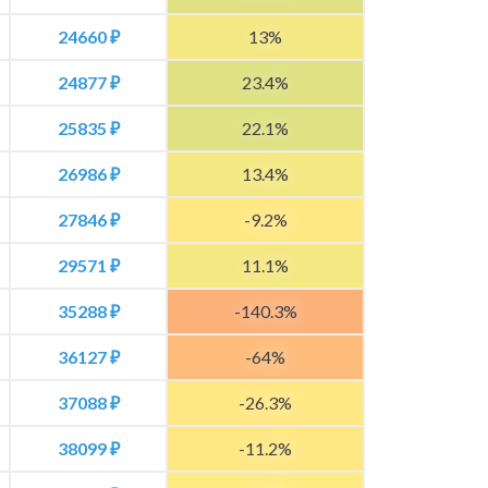
24660 ₽
13%
24877 ₽
23.4%
25835 ₽
22.1%
26986 ₽
13.4%
27846 ₽
-9.2%
29571 ₽
11.1%
35288 ₽
-140.3%
36127 ₽
-64%
37088 ₽
-26.3%
38099 ₽
-11.2%