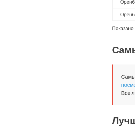
Оренб
Оренб
Показано 
Самы
Самый
посмо
Все 
Лучш