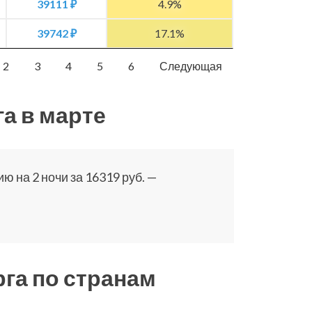
39111 ₽
4.9%
39742 ₽
17.1%
2
3
4
5
6
Следующая
а в марте
ю на 2 ночи за 16319 руб. —
га по странам