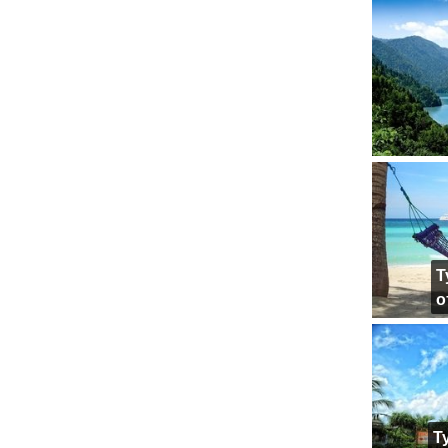
Т
о
Т