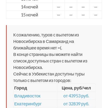
14 ночей
—
—
—
—
15 ночей
—
—
—
—
К сожалению, туров с вылетом из
Новосибирска в Самарканд на
ближайшее время нет =(.
В конце страницы вы можете найти
список доступных стран с вылетом из
Новосибирска.
Сейчас в Узбекистан доступны туры
только с вылетом из городов:
Город
Цена, руб/чел
Владивосток
от 43953 руб.
Екатеринбург
от 32839 руб.