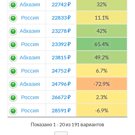
Абхазия
22742 ₽
32%
Россия
22833 ₽
11.1%
Абхазия
23278 ₽
42%
Россия
23392 ₽
65.4%
Абхазия
23815 ₽
49.2%
Россия
24752 ₽
6.7%
Абхазия
24796 ₽
-72.9%
Россия
26672 ₽
2.3%
Россия
28591 ₽
-6.9%
Показано 1 - 20 из 191 вариантов