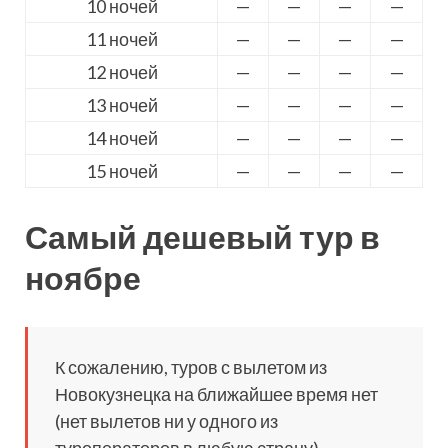
10 ночей
—
—
—
—
11 ночей
—
—
—
—
12 ночей
—
—
—
—
13 ночей
—
—
—
—
14 ночей
—
—
—
—
15 ночей
—
—
—
—
Самый дешевый тур в
ноябре
К сожалению, туров с вылетом из
Новокузнецка на ближайшее время нет
(нет вылетов ни у одного из