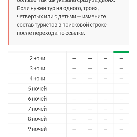
Если нужен тур на одного, троих,
четвертых или с детьми — измените
состав туристов в поисковой строке
после перехода по ссылке.
2 ночи
—
—
—
—
3 ночи
—
—
—
—
4 ночи
—
—
—
—
5 ночей
—
—
—
—
6 ночей
—
—
—
—
7 ночей
—
—
—
—
8 ночей
—
—
—
—
9 ночей
—
—
—
—