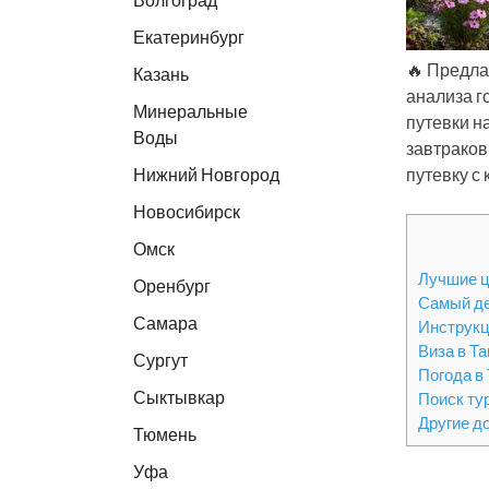
Екатеринбург
🔥 Предла
Казань
анализа г
Минеральные
путевки н
Воды
завтраков
Нижний Новгород
путевку с
Новосибирск
Омск
Лучшие ц
Оренбург
Самый д
Самара
Инструкц
Виза в Т
Сургут
Погода в
Сыктывкар
Поиск ту
Другие д
Тюмень
Уфа