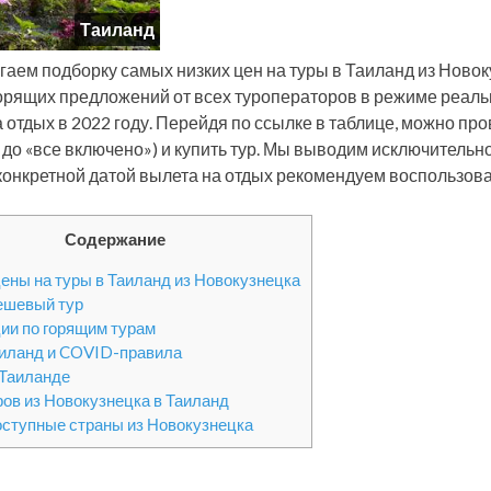
Таиланд
гаем подборку самых низких цен на туры в Таиланд из Новок
орящих предложений от всех туроператоров в режиме реаль
а отдых в 2022 году. Перейдя по ссылке в таблице, можно про
 до «все включено») и купить тур. Мы выводим исключительн
 конкретной датой вылета на отдых рекомендуем воспользова
Содержание
ены на туры в Таиланд из Новокузнецка
ешевый тур
ии по горящим турам
аиланд и COVID-правила
 Таиланде
ров из Новокузнецка в Таиланд
оступные страны из Новокузнецка