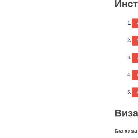
Инст
Виза
Без визы