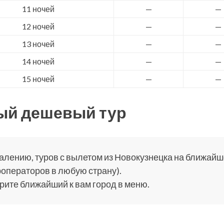
11 ночей
—
—
12 ночей
—
—
13 ночей
—
—
14 ночей
—
—
15 ночей
—
—
ый дешевый тур
алению, туров с вылетом из Новокузнецка на ближайше
роператоров в любую страну).
ите ближайший к вам город в меню.