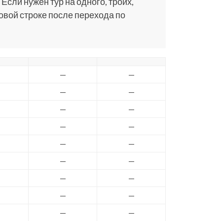
 Если нужен тур на одного, троих,
ковой строке после перехода по
—
—
—
—
—
—
—
—
—
—
—
—
—
—
—
—
—
—