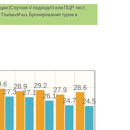
ции (Спутник V подходит) или ПЦР-тест,
ThailandPass. Бронирование туров в