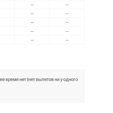
—
—
—
—
—
—
—
—
—
—
е время нет (нет вылетов ни у одного