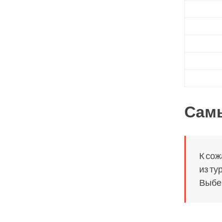
Сам
К сож
из ту
Выбер