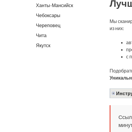
Лучш
Ханты-Мансийск
Чебоксары
Мы сканир
Череповец
из них:
Чита
ав
Якутск
пр
с 
Подобрать
Уникальн
Инстру
Ссылк
минут