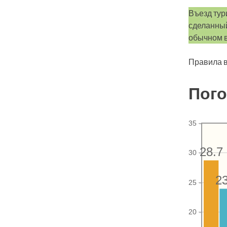
Въезд тур
сделанный
обычном в
Правила в
Пого