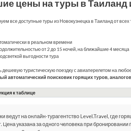
ие цены на туры в Таиланд 
уем все доступные туры из Новокузнецка в Таиланд от все
томатически в реальном времени
одолжительностью от 2 до 15 ночей, на ближайшие 4 месяца
подсветкой выгодности тура
 дешевую туристическую поездку с авиаперелетом на любое
ый автоматический поисковик горящих туров, аналогов
кция к таблице
и ведут на онлайн-турагентство Level.Travel, где горя
. Цена указана за одного человека при бронировании 