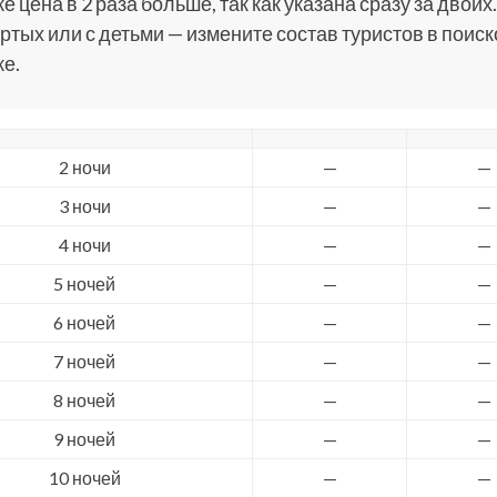
е цена в 2 раза больше, так как указана сразу за двоих.
ртых или с детьми — измените состав туристов в поис
е.
2 ночи
—
—
3 ночи
—
—
4 ночи
—
—
5 ночей
—
—
6 ночей
—
—
7 ночей
—
—
8 ночей
—
—
9 ночей
—
—
10 ночей
—
—