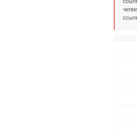
ссылк
четве
ссылк