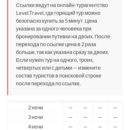
Ссылки ведут на онлайн-турагентство
Level.Travel, где горящий тур можно
безопасно купить за 5 минут. Цена
указана за одного человека при
бронировании путевки на двоих. После
перехода по ссылке цена в 2 раза
больше, так как указана сразу за двоих.
Если нужен тур на одного, троих,
четвертых или с детьми — измените
состав туристов в поисковой строке
после перехода по ссылке.
2 ночи
—
—
—
—
3 ночи
—
—
—
—
4 ночи
—
—
—
—