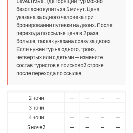
Level.Travel, где горящий тур можно
безопасно купить за 5 минут. Цена
указана за одного человека при
бронировании путевки на двоих. После
перехода по ссылке цена в 2 раза
больше, так как указана сразу за двоих.
Если нужен тур на одного, троих,
четвертых или с детьми — измените
состав туристов в поисковой строке
после перехода по ссылке.
2 ночи
—
—
—
—
3 ночи
—
—
—
—
4 ночи
—
—
—
—
5 ночей
—
—
—
—