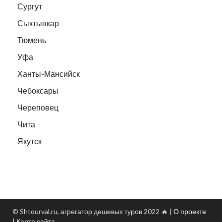
Сургут
Сыктывкар
Тюмень
Уфа
Ханты-Мансийск
Чебоксары
Череповец
Чита
Якутск
© Shtourval.ru, агрегатор дешевых туров 2022 🔥 |
О проекте
|
Карта сайта