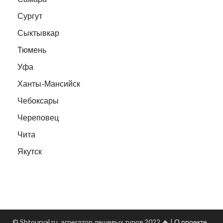
Сургут
Сыктывкар
Тюмень
Уфа
Ханты-Мансийск
Чебоксары
Череповец
Чита
Якутск
© Shtourval.ru, агрегатор дешевых туров 2022 🔥 |
О проекте