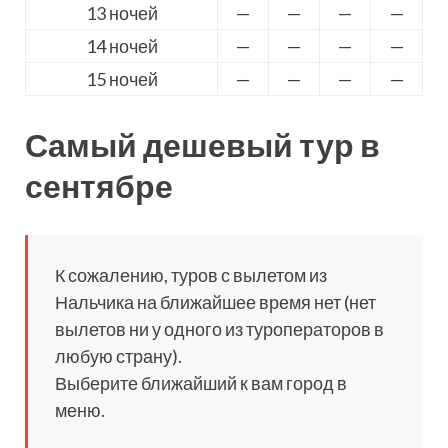
13 ночей
—
—
—
—
14 ночей
—
—
—
—
15 ночей
—
—
—
—
Самый дешевый тур в
сентябре
К сожалению, туров с вылетом из
Нальчика на ближайшее время нет (нет
вылетов ни у одного из туроператоров в
любую страну).
Выберите ближайший к вам город в
меню.