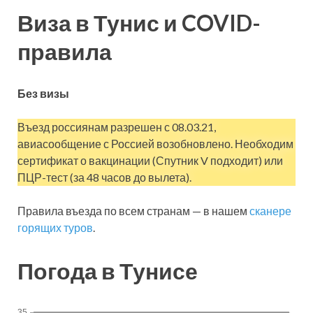
Виза в Тунис и COVID-
правила
Без визы
Въезд россиянам разрешен с 08.03.21,
авиасообщение с Россией возобновлено. Необходим
сертификат о вакцинации (Спутник V подходит) или
ПЦР-тест (за 48 часов до вылета).
Правила въезда по всем странам — в нашем
сканере
горящих туров
.
Погода в Тунисе