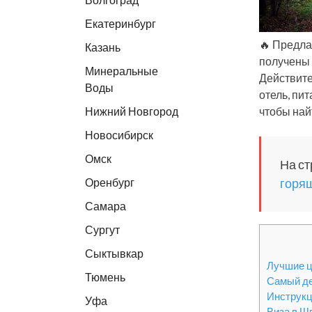
Екатеринбург
🔥 Предла
Казань
получены 
Минеральные
Действите
Воды
отель, пи
Нижний Новгород
чтобы най
Новосибирск
Омск
На ст
Оренбург
горя
Самара
Сургут
Сыктывкар
Лучшие ц
Тюмень
Самый де
Инструкц
Уфа
Виза в Ш