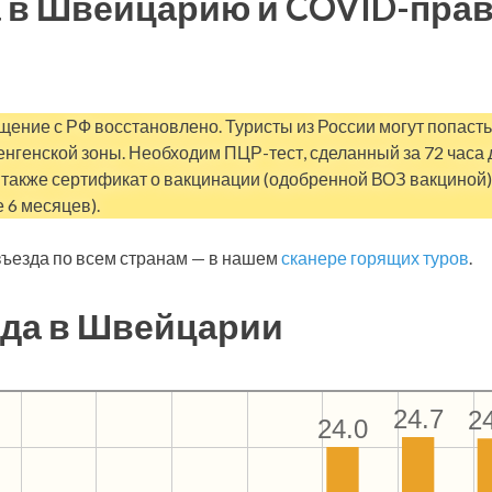
 в Швейцарию и COVID-пра
ение с РФ восстановлено. Туристы из России могут попасть 
нгенской зоны. Необходим ПЦР-тест, сделанный за 72 часа до
а также сертификат о вакцинации (одобренной ВОЗ вакциной
 6 месяцев).
ъезда по всем странам — в нашем
сканере горящих туров
.
да в Швейцарии