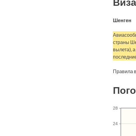
Виза
Шенген
Авиасообщ
страны Ше
вылета), 
последние
Правила в
Пого