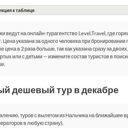
кция к таблице
и ведут на онлайн-турагентство Level.Travel, где горя
. Цена указана за одного человека при бронировании 
е цена в 2 раза больше, так как указана сразу за двоих.
ртых или с детьми — измените состав туристов в поис
е.
й дешевый тур в декабре
алению, туров с вылетом из Нальчика на ближайшее вре
ераторов в любую страну).