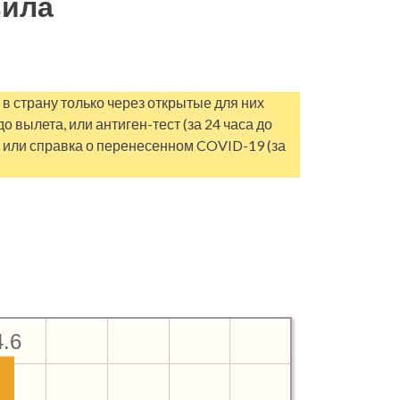
вила
в страну только через открытые для них
 вылета, или антиген-тест (за 24 часа до
) или справка о перенесенном COVID-19 (за