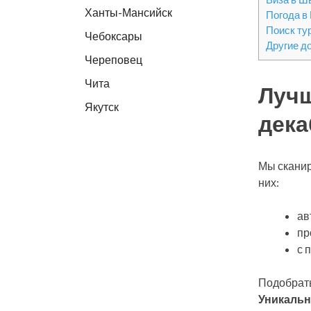
Ханты-Мансийск
Погода в
Поиск ту
Чебоксары
Другие д
Череповец
Чита
Лучш
Якутск
дека
Мы сканир
них:
ав
пр
с 
Подобрать
Уникальн