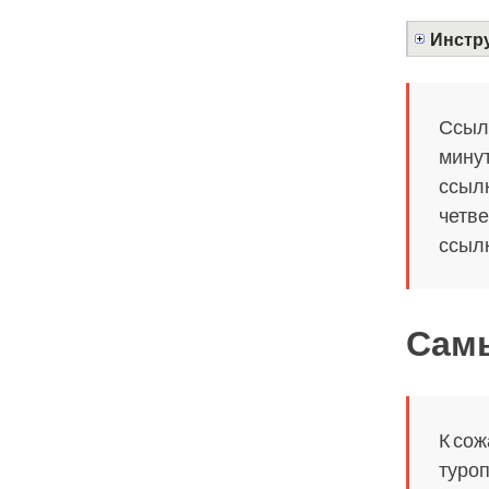
Инстру
Ссылк
минут
ссылк
четве
ссылк
Самы
К сож
туроп