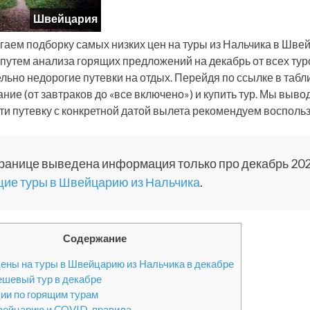
Швейцария
гаем подборку самых низких цен на туры из Нальчика в Шве
путем анализа горящих предложений на декабрь от всех ту
льно недорогие путевки на отдых. Перейдя по ссылке в табл
тание (от завтраков до «все включено») и купить тур. Мы вы
ти путевку с конкретной датой вылета рекомендуем воспольз
ранице выведена информация только про декабрь 202
щие туры в Швейцарию из Нальчика
.
Содержание
ены на туры в Швейцарию из Нальчика в декабре
шевый тур в декабре
ии по горящим турам
вейцарию и COVID-правила