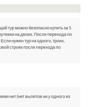
щий тур можно безопасно купить за 5
путевки на двоих. После перехода по
 Если нужен тур на одного, троих,
ковой строке после перехода по
мя нет (нет вылетов ни у одного из