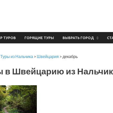
урвал
ЕР ТУРОВ
ГОРЯЩИЕ ТУРЫ
ВЫБРАТЬ ГОРОД
СТ
>
Туры из Нальчика
>
Швейцария
>
декабрь
 в Швейцарию из Нальчика