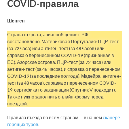
COVID-правила
Шенген
Страна открыта, авиасообщение с РФ
восстановлено. Материковая Португалия: ПЦР-тест
(за 72 часа) или антиген-тест (за 48 часов) или
справка о перенесенном COVID-19 (признанная в
ЕС). Азорские острова: ПЦР-тест (за 72 часа) или
антиген-тест (за 48 часов), и справка о перенесенном
COVID-19 (за последние полгода). Мадейра: антиген-
тест (за 48 часов), справка о перенесенном COVID-
19, сертификат о вакцинации (Спутник V подходит).
Также нужно заполнить онлайн-форму перед
поездкой.
Правила въезда по всем странам — в нашем
сканере
горящих туров
.