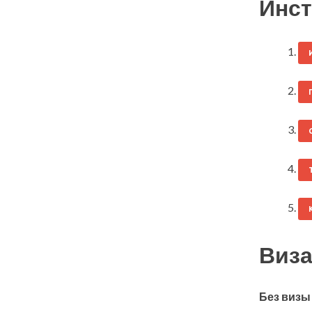
Инст
Виза
Без визы