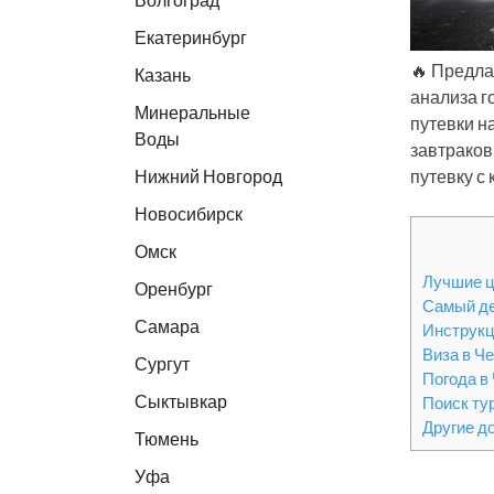
Екатеринбург
🔥 Предла
Казань
анализа г
Минеральные
путевки н
Воды
завтраков
Нижний Новгород
путевку с
Новосибирск
Омск
Лучшие ц
Оренбург
Самый д
Самара
Инструкц
Виза в Ч
Сургут
Погода в
Сыктывкар
Поиск ту
Другие д
Тюмень
Уфа