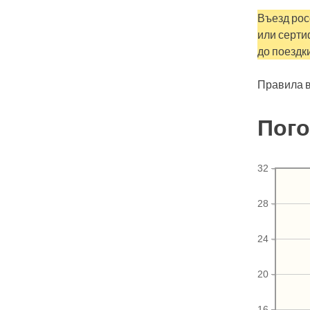
Въезд рос
или серти
до поездки
Правила в
Пого