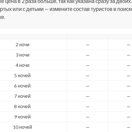
е цена в 2 раза больше, так как указана сразу за двоих.
ртых или с детьми — измените состав туристов в поис
е.
2 ночи
—
—
3 ночи
—
—
4 ночи
—
—
5 ночей
—
—
6 ночей
—
—
7 ночей
—
—
8 ночей
—
—
9 ночей
—
—
10 ночей
—
—