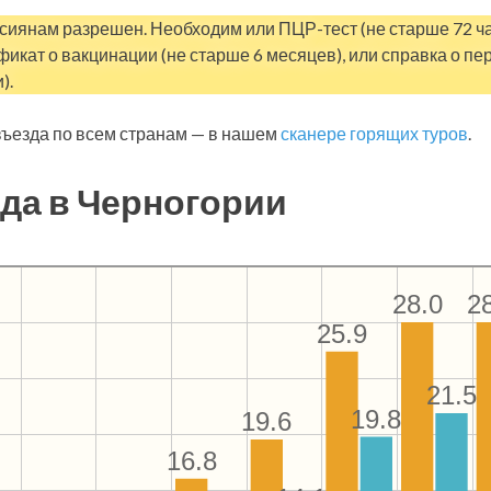
сиянам разрешен. Необходим или ПЦР-тест (не старше 72 часо
фикат о вакцинации (не старше 6 месяцев), или справка о п
).
ъезда по всем странам — в нашем
сканере горящих туров
.
да в Черногории