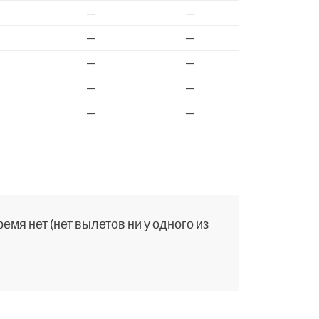
—
—
—
—
—
—
—
—
—
—
мя нет (нет вылетов ни у одного из