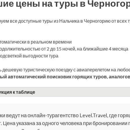
ие цены на туры в Черного
уем все доступные туры из Нальчика в Черногорию от всех
томатически в реальном времени
одолжительностью от 2 до 15 ночей, на ближайшие 4 месяца
подсветкой выгодности тура
 дешевую туристическую поездку с авиаперелетом на любое
ый автоматический поисковик горящих туров, аналогов
кция к таблице
и ведут на онлайн-турагентство Level.Travel, где горя
. Цена указана за одного человека при бронировании 