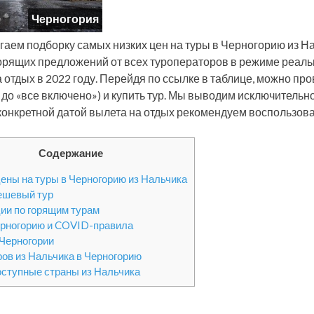
Черногория
гаем подборку самых низких цен на туры в Черногорию из На
орящих предложений от всех туроператоров в режиме реаль
а отдых в 2022 году. Перейдя по ссылке в таблице, можно про
 до «все включено») и купить тур. Мы выводим исключительн
 конкретной датой вылета на отдых рекомендуем воспользова
Содержание
ены на туры в Черногорию из Нальчика
ешевый тур
ии по горящим турам
ерногорию и COVID-правила
 Черногории
ров из Нальчика в Черногорию
оступные страны из Нальчика