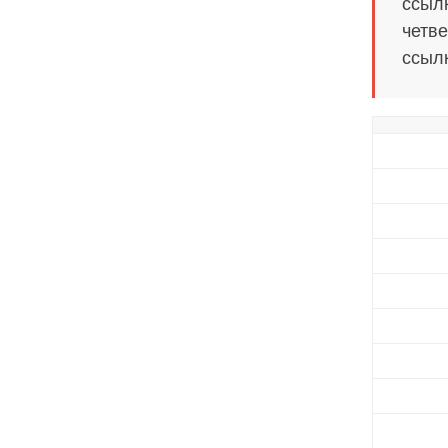
ссылк
четве
ссылк