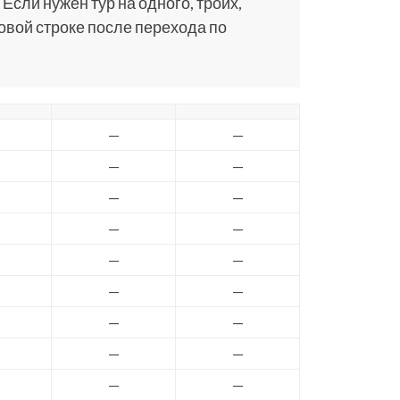
 Если нужен тур на одного, троих,
ковой строке после перехода по
—
—
—
—
—
—
—
—
—
—
—
—
—
—
—
—
—
—