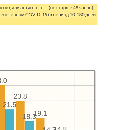
в), или антиген-тест (не старше 48 часов),
еренесенном COVID-19 (в период 10-180 дней