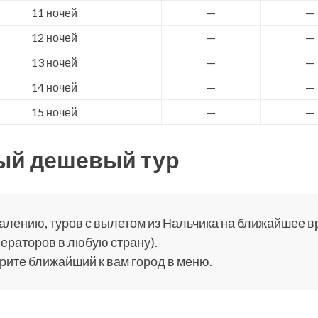
11 ночей
—
—
12 ночей
—
—
13 ночей
—
—
14 ночей
—
—
15 ночей
—
—
ый дешевый тур
алению, туров с вылетом из Нальчика на ближайшее вре
ераторов в любую страну).
ите ближайший к вам город в меню.