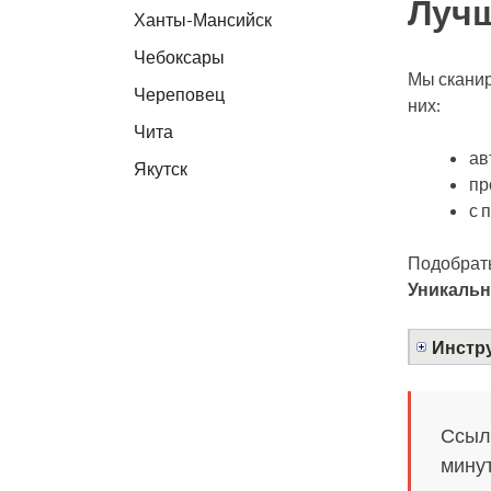
Лучш
Ханты-Мансийск
Чебоксары
Мы сканир
Череповец
них:
Чита
ав
Якутск
пр
с 
Подобрать
Уникальн
Инстру
Ссылк
минут