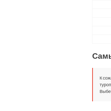
Сам
К сож
туроп
Выбер