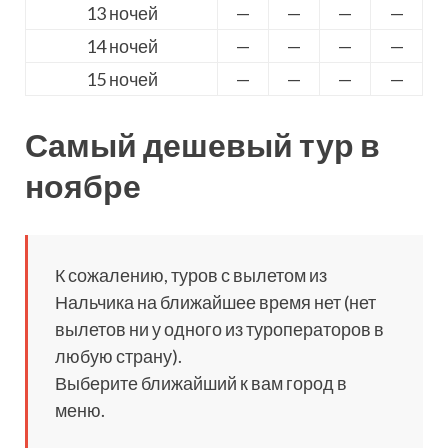
13 ночей
—
—
—
—
14 ночей
—
—
—
—
15 ночей
—
—
—
—
Самый дешевый тур в
ноябре
К сожалению, туров с вылетом из
Нальчика на ближайшее время нет (нет
вылетов ни у одного из туроператоров в
любую страну).
Выберите ближайший к вам город в
меню.