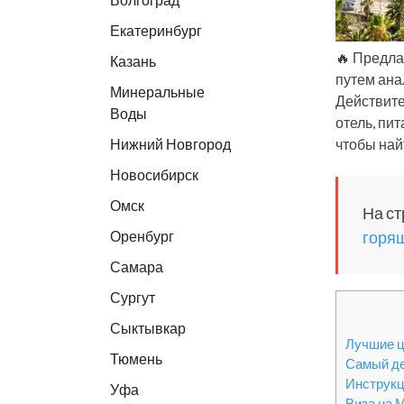
Екатеринбург
🔥 Предла
Казань
путем ана
Минеральные
Действите
Воды
отель, пи
Нижний Новгород
чтобы най
Новосибирск
Омск
На ст
Оренбург
горящ
Самара
Сургут
Сыктывкар
Лучшие ц
Тюмень
Самый де
Инструкц
Уфа
Виза на 