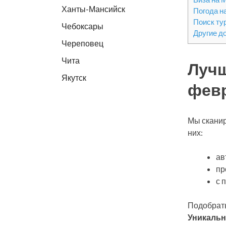
Ханты-Мансийск
Погода н
Поиск ту
Чебоксары
Другие д
Череповец
Чита
Лучш
Якутск
фев
Мы сканир
них:
ав
пр
с 
Подобрать
Уникальн