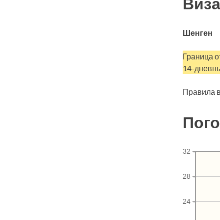
Виза
Шенген
Граница о
14-дневны
Правила в
Пого