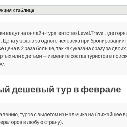
кция к таблице
и ведут на онлайн-турагентство Level.Travel, где горя
. Цена указана за одного человека при бронировании 
е цена в 2 раза больше, так как указана сразу за двоих.
ртых или с детьми — измените состав туристов в поис
е.
й дешевый тур в феврале
алению, туров с вылетом из Нальчика на ближайшее вре
ераторов в любую страну).