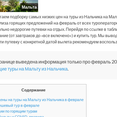
Мальта
гаем подборку самых низких цен на туры из Нальчика на Ма
лиза горящих предложений на февраль от всех туроператор
льно недорогие путевки на отдых. Перейдя по ссылке в табл
тание (от завтраков до «все включено») и купить тур. Мы вы
ти путевку с конкретной датой вылета рекомендуем воспольз
ранице выведена информация только про февраль 202
ие туры на Мальту из Нальчика
.
Содержание
ены на туры на Мальту из Нальчика в феврале
шевый тур в феврале
ии по горящим турам
Мальту и COVID-правила