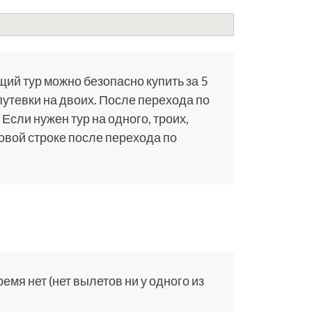
щий тур можно безопасно купить за 5
путевки на двоих. После перехода по
 Если нужен тур на одного, троих,
ковой строке после перехода по
мя нет (нет вылетов ни у одного из