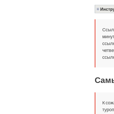
Инстру
Ссылк
минут
ссылк
четве
ссылк
Самы
К сож
туроп