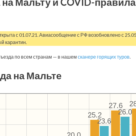
 на Мальту и COVID-правила
ткрыта с 01.07.21. Авиасообщение с РФ возобновлено с 25.0
й карантин.
ъезда по всем странам — в нашем
сканере горящих туров
.
да на Мальте