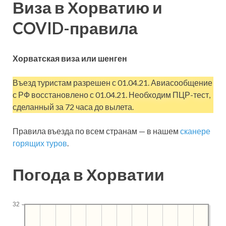
Виза в Хорватию и
COVID-правила
Хорватская виза или шенген
Въезд туристам разрешен с 01.04.21. Авиасообщение
с РФ восстановлено с 01.04.21. Необходим ПЦР-тест,
сделанный за 72 часа до вылета.
Правила въезда по всем странам — в нашем
сканере
горящих туров
.
Погода в Хорватии