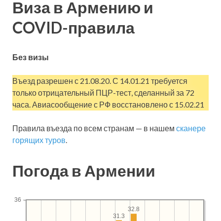
Виза в Армению и
COVID-правила
Без визы
Въезд разрешен с 21.08.20. С 14.01.21 требуется
только отрицательный ПЦР-тест, сделанный за 72
часа. Авиасообщение с РФ восстановлено с 15.02.21
Правила въезда по всем странам — в нашем
сканере
горящих туров
.
Погода в Армении