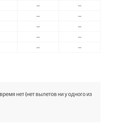
—
—
—
—
—
—
—
—
—
—
ремя нет (нет вылетов ни у одного из