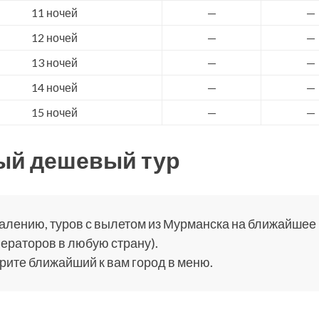
11 ночей
—
—
12 ночей
—
—
13 ночей
—
—
14 ночей
—
—
15 ночей
—
—
ый дешевый тур
алению, туров с вылетом из Мурманска на ближайшее в
ераторов в любую страну).
ите ближайший к вам город в меню.