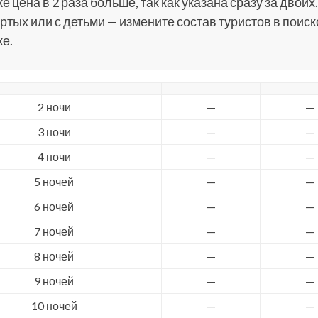
е цена в 2 раза больше, так как указана сразу за двоих.
ртых или с детьми — измените состав туристов в поис
е.
2 ночи
—
—
3 ночи
—
—
4 ночи
—
—
5 ночей
—
—
6 ночей
—
—
7 ночей
—
—
8 ночей
—
—
9 ночей
—
—
10 ночей
—
—