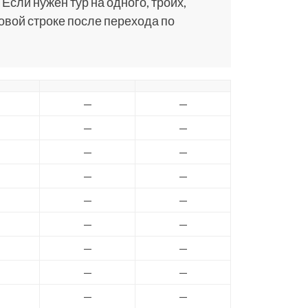
 Если нужен тур на одного, троих,
ковой строке после перехода по
—
—
—
—
—
—
—
—
—
—
—
—
—
—
—
—
—
—