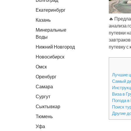
Екатеринбург
🔥 Предла
Казань
анализа г
Минеральные
путевки н
Воды
завтраков
Нижний Новгород
путевку с
Новосибирск
Омск
Лучшие ц
Оренбург
Самый д
Самара
Инструкц
Виза в Г
Сургут
Погода в
Сыктывкар
Поиск ту
Другие д
Тюмень
Уфа