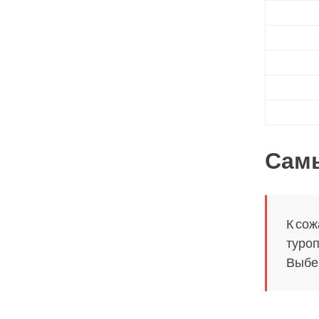
Сам
К сож
туроп
Выбер