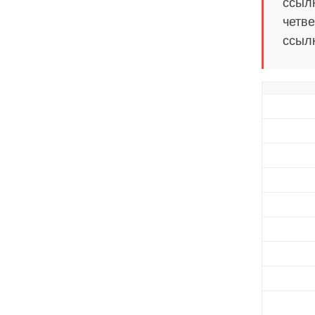
ссылк
четве
ссылк