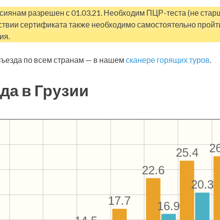
сиянам разрешен с 01.03.21. Необходим ПЦР-теста (не старш
ствии сертификата также необходимо самостоятельно пройт
ия.
ъезда по всем странам — в нашем
сканере горящих туров
.
да в Грузии