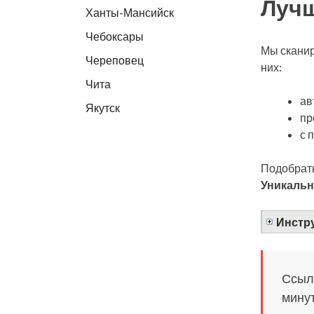
Лучш
Ханты-Мансийск
Чебоксары
Мы сканир
Череповец
них:
Чита
ав
Якутск
пр
с 
Подобрать
Уникальн
Инстру
Ссылк
минут