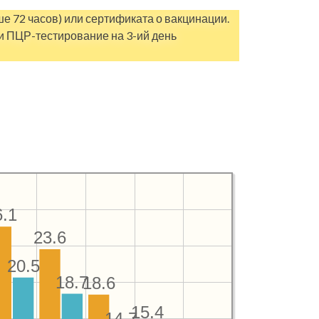
е 72 часов) или сертификата о вакцинации.
и ПЦР-тестирование на 3-ий день