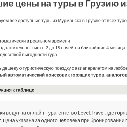
ие цены на туры в Грузию 
уем все доступные туры из Мурманска в Грузию от всех ту
томатически в реальном времени
одолжительностью от 2 до 15 ночей, на ближайшие 4 месяца
подсветкой выгодности тура
 дешевую туристическую поездку с авиаперелетом на любое
ый автоматический поисковик горящих туров, аналогов
кция к таблице
и ведут на онлайн-турагентство Level.Travel, где горя
. Цена указана за одного человека при бронировании 