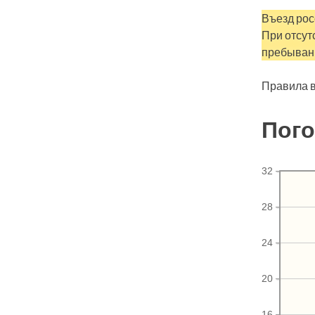
Въезд рос
При отсут
пребыван
Правила в
Пого