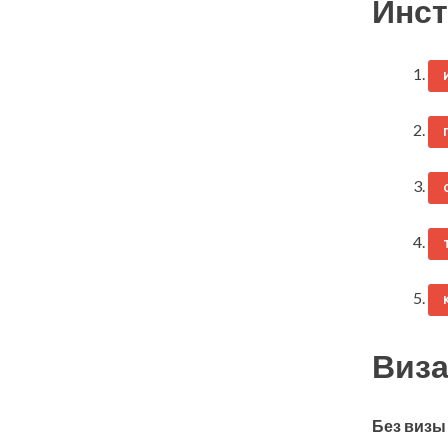
Инст
Виза
Без визы