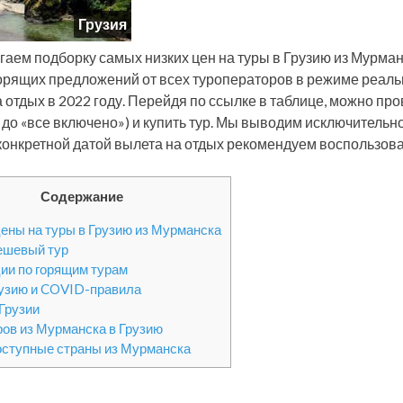
Грузия
гаем подборку самых низких цен на туры в Грузию из Мурман
орящих предложений от всех туроператоров в режиме реаль
а отдых в 2022 году. Перейдя по ссылке в таблице, можно про
 до «все включено») и купить тур. Мы выводим исключительн
 конкретной датой вылета на отдых рекомендуем воспользова
Содержание
ены на туры в Грузию из Мурманска
ешевый тур
ии по горящим турам
рузию и COVID-правила
 Грузии
ров из Мурманска в Грузию
оступные страны из Мурманска