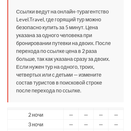
Ссылки ведут на онлайн-турагентство
Level.Travel, где горящий тур можно
безопасно купить за 5 минут. Цена
указана за одного человека при
бронировании путевки на двоих. После
перехода по ссылке цена в 2 раза
больше, так как указана сразу за двоих.
Если нужен тур на одного, троих,
четвертых или с детьми — измените
состав туристов в поисковой строке
после перехода по ссылке.
2 ночи
—
—
—
—
3 ночи
—
—
—
—