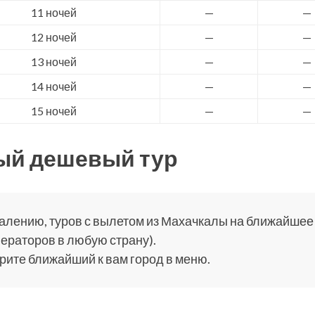
11 ночей
—
—
12 ночей
—
—
13 ночей
—
—
14 ночей
—
—
15 ночей
—
—
ый дешевый тур
алению, туров с вылетом из Махачкалы на ближайшее в
ераторов в любую страну).
ите ближайший к вам город в меню.