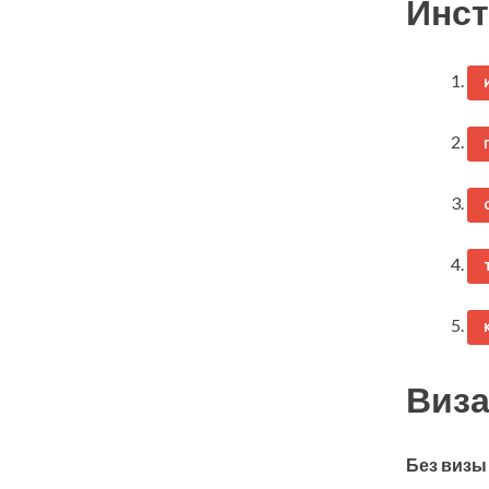
Инст
Виза
Без визы