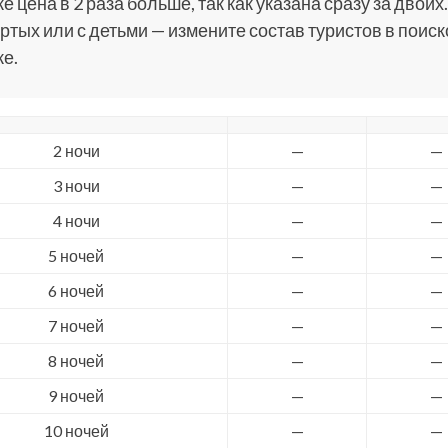
е цена в 2 раза больше, так как указана сразу за двоих.
ртых или с детьми — измените состав туристов в поис
е.
2 ночи
—
—
3 ночи
—
—
4 ночи
—
—
5 ночей
—
—
6 ночей
—
—
7 ночей
—
—
8 ночей
—
—
9 ночей
—
—
10 ночей
—
—