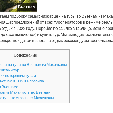
Вьетнам
гаем подборку самых низких цен на туры во Вьетнам из Мах
орящих предложений от всех туроператоров в режиме реаль
а отдых в 2022 году. Перейдя по ссылке в таблице, можно про
 до «все включено») и купить тур. Мы выводим исключительн
 конкретной датой вылета на отдых рекомендуем воспользова
Содержание
ены на туры во Вьетнам из Махачкалы
ешевый тур
ии по горящим турам
Вьетнам и COVID-правила
о Вьетнаме
ров из Махачкалы во Вьетнам
оступные страны из Махачкалы