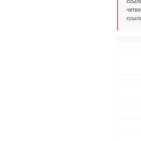
ссылк
четве
ссылк