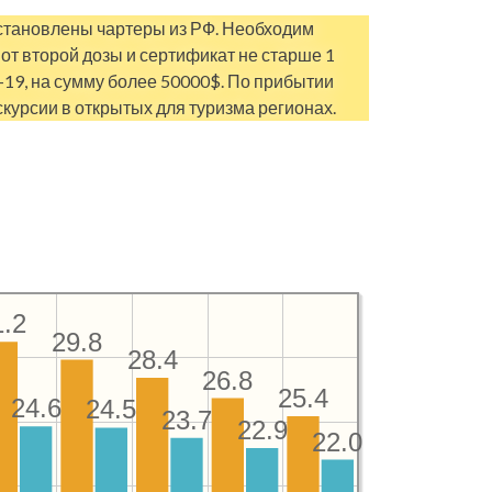
осстановлены чартеры из РФ. Необходим
от второй дозы и сертификат не старше 1
-19, на сумму более 50000$. По прибытии
скурсии в открытых для туризма регионах.