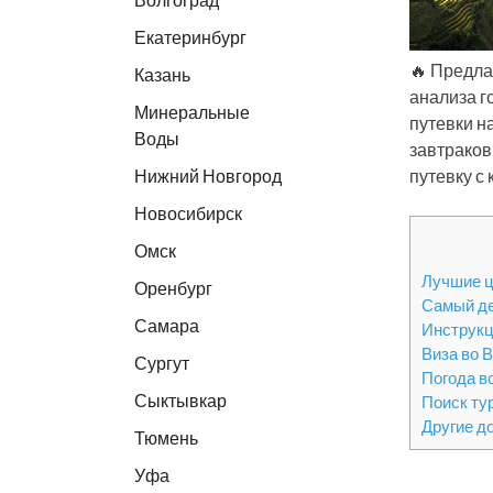
Екатеринбург
🔥 Предла
Казань
анализа г
Минеральные
путевки н
Воды
завтраков
Нижний Новгород
путевку с
Новосибирск
Омск
Лучшие ц
Оренбург
Самый д
Самара
Инструкц
Виза во 
Сургут
Погода в
Сыктывкар
Поиск ту
Другие д
Тюмень
Уфа