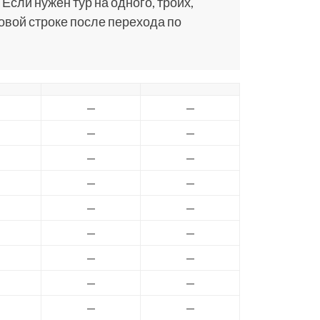
 Если нужен тур на одного, троих,
ковой строке после перехода по
—
—
—
—
—
—
—
—
—
—
—
—
—
—
—
—
—
—