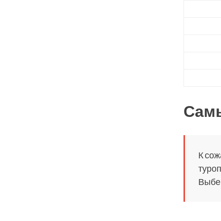
Сам
К сож
туроп
Выбер