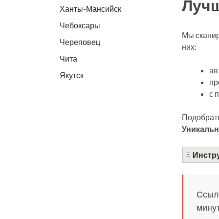
Лучш
Ханты-Мансийск
Чебоксары
Мы сканир
Череповец
них:
Чита
ав
Якутск
пр
с 
Подобрать
Уникальн
Инстру
Ссылк
минут