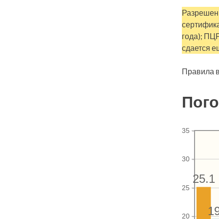
Разрешен 
сертифика
года); ПЦ
сдается е
Правила в
Пого