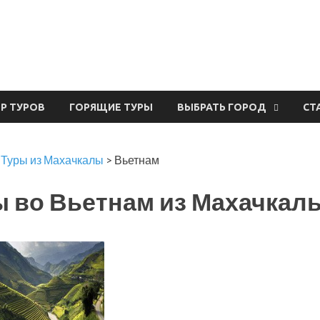
урвал
ЕР ТУРОВ
ГОРЯЩИЕ ТУРЫ
ВЫБРАТЬ ГОРОД
СТ
>
Туры из Махачкалы
>
Вьетнам
ы во Вьетнам из Махачкал