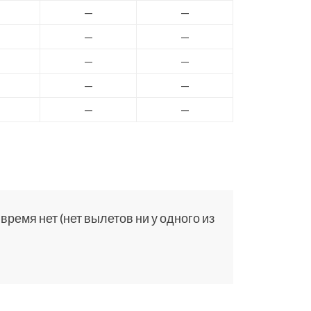
—
—
—
—
—
—
—
—
—
—
ремя нет (нет вылетов ни у одного из