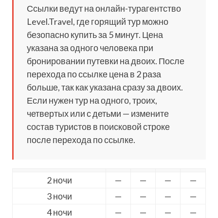
Ссылки ведут на онлайн-турагентство
Level.Travel, где горящий тур можно
безопасно купить за 5 минут. Цена
указана за одного человека при
бронировании путевки на двоих. После
перехода по ссылке цена в 2 раза
больше, так как указана сразу за двоих.
Если нужен тур на одного, троих,
четвертых или с детьми — измените
состав туристов в поисковой строке
после перехода по ссылке.
2 ночи
—
—
—
—
3 ночи
—
—
—
—
4 ночи
—
—
—
—