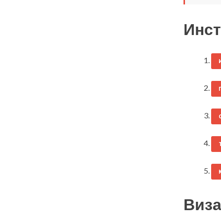
Инст
Виза