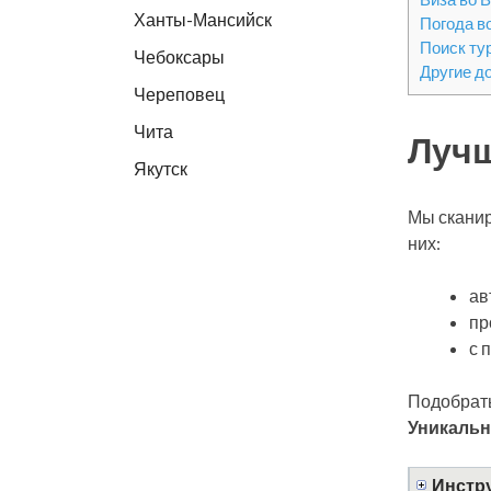
Ханты-Мансийск
Погода в
Поиск ту
Чебоксары
Другие д
Череповец
Чита
Лучш
Якутск
Мы сканир
них:
ав
пр
с 
Подобрать
Уникальн
Инстру