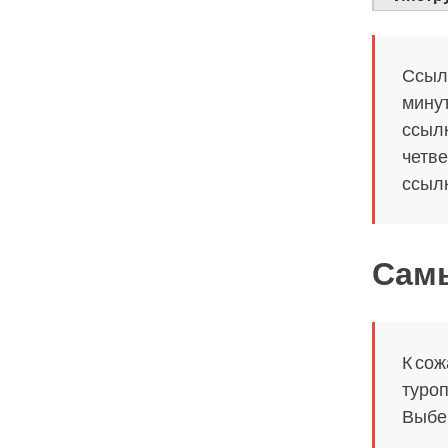
Ссылк
минут
ссылк
четве
ссылк
Самы
К сож
туроп
Выбер