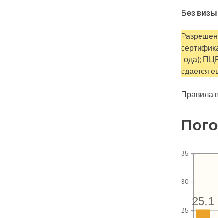
Без визы
Разрешен 
сертифика
года); ПЦ
сдается е
Правила в
Пого