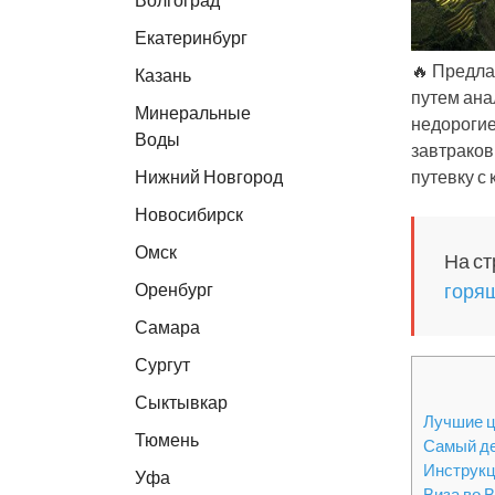
Екатеринбург
🔥 Предла
Казань
путем ана
Минеральные
недорогие
Воды
завтраков
Нижний Новгород
путевку с
Новосибирск
Омск
На ст
Оренбург
горящ
Самара
Сургут
Сыктывкар
Лучшие ц
Тюмень
Самый де
Инструкц
Уфа
Виза во 