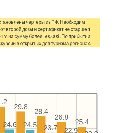
осстановлены чартеры из РФ. Необходим
от второй дозы и сертификат не старше 1
-19, на сумму более 50000$. По прибытии
скурсии в открытых для туризма регионах.