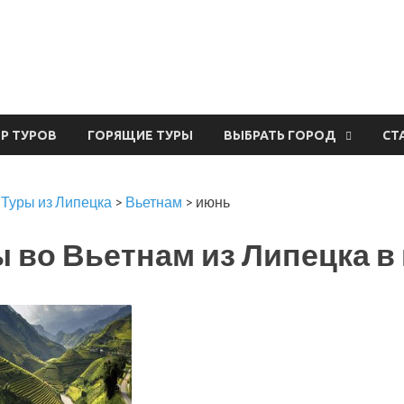
урвал
ЕР ТУРОВ
ГОРЯЩИЕ ТУРЫ
ВЫБРАТЬ ГОРОД
СТ
>
Туры из Липецка
>
Вьетнам
>
июнь
 во Вьетнам из Липецка в