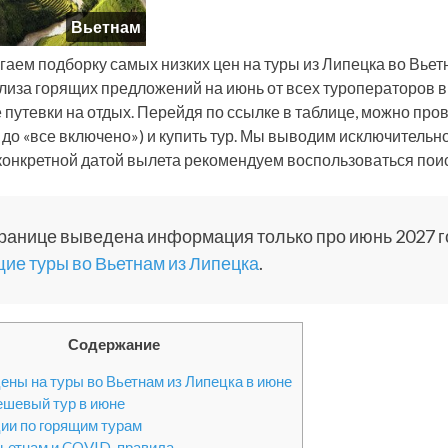
Вьетнам
гаем подборку самых низких цен на туры из Липецка во Вье
лиза горящих предложений на июнь от всех туроператоров 
 путевки на отдых. Перейдя по ссылке в таблице, можно пров
 до «все включено») и купить тур. Мы выводим исключительн
 конкретной датой вылета рекомендуем воспользоваться поис
ранице выведена информация только про июнь 2027 г
ие туры во Вьетнам из Липецка
.
Содержание
ены на туры во Вьетнам из Липецка в июне
шевый тур в июне
ии по горящим турам
Вьетнам и COVID-правила