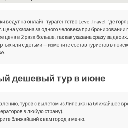
и ведут на онлайн-турагентство Level.Travel, где горя
. Цена указана за одного человека при бронировании 
е цена в 2 раза больше, так как указана сразу за двоих.
ртых или с детьми — измените состав туристов в поис
е.
й дешевый тур в июне
алению, туров с вылетом из Липецка на ближайшее врем
ераторов в любую страну).
ите ближайший к вам город в меню.