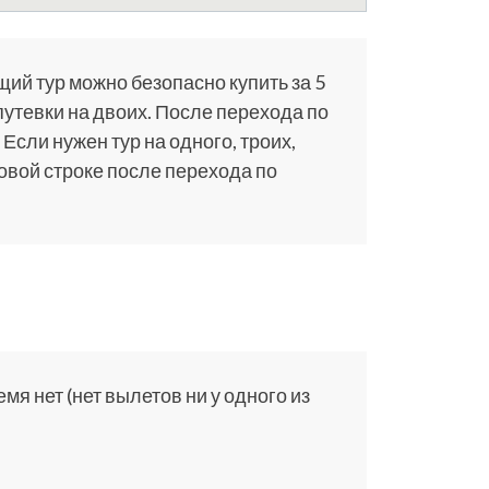
щий тур можно безопасно купить за 5
путевки на двоих. После перехода по
 Если нужен тур на одного, троих,
ковой строке после перехода по
я нет (нет вылетов ни у одного из