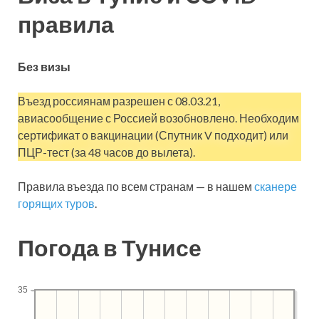
правила
Без визы
Въезд россиянам разрешен с 08.03.21,
авиасообщение с Россией возобновлено. Необходим
сертификат о вакцинации (Спутник V подходит) или
ПЦР-тест (за 48 часов до вылета).
Правила въезда по всем странам — в нашем
сканере
горящих туров
.
Погода в Тунисе