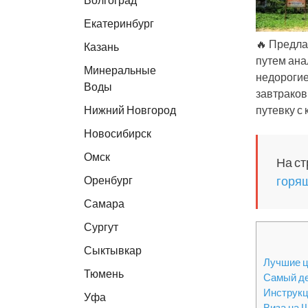
Екатеринбург
🔥 Предла
Казань
путем ана
Минеральные
недорогие
Воды
завтраков
Нижний Новгород
путевку с
Новосибирск
Омск
На ст
Оренбург
горящ
Самара
Сургут
Сыктывкар
Лучшие ц
Тюмень
Самый де
Инструкц
Уфа
Виза на 