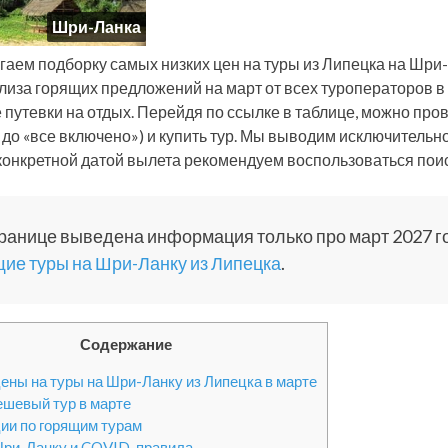
Шри-Ланка
гаем подборку самых низких цен на туры из Липецка на Шри
лиза горящих предложений на март от всех туроператоров 
 путевки на отдых. Перейдя по ссылке в таблице, можно пров
 до «все включено») и купить тур. Мы выводим исключительн
 конкретной датой вылета рекомендуем воспользоваться поис
ранице выведена информация только про март 2027 г
ие туры на Шри-Ланку из Липецка
.
Содержание
ены на туры на Шри-Ланку из Липецка в марте
шевый тур в марте
ии по горящим турам
Шри-Ланку и COVID-правила