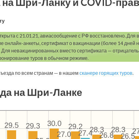
 на Шри-Ланку и COVID-пра
ту
ткрыта с 21.01.21, авиасообщение с РФ восстановлено. Для 
е онлайн-анкеты, сертификат о вакцинации (более 14 дней н
. Для невакцинированных вместо сертификата — отрицательн
ронирование туров в обычном режиме.
ъезда по всем странам — в нашем
сканере горящих туров
.
да на Шри-Ланке