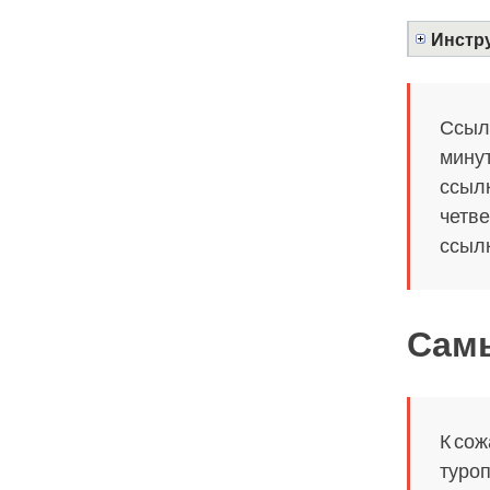
Инстру
Ссылк
минут
ссылк
четве
ссылк
Самы
К сож
туроп