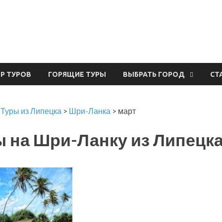
урвал
ЕР ТУРОВ
ГОРЯЩИЕ ТУРЫ
ВЫБРАТЬ ГОРОД
СТ
>
Туры из Липецка
>
Шри-Ланка
>
март
 на Шри-Ланку из Липецка