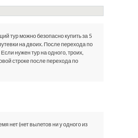
щий тур можно безопасно купить за 5
путевки на двоих. После перехода по
 Если нужен тур на одного, троих,
ковой строке после перехода по
я нет (нет вылетов ни у одного из