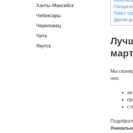
Ханты-Мансийск
Погода н
Поиск ту
Чебоксары
Другие д
Череповец
Чита
Лучш
Якутск
мар
Мы сканир
них:
ав
пр
с 
Подобрать
Уникальн