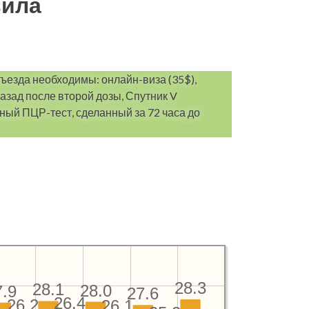
вила
въезда необходимы: онлайн-виза (35$),
азад после второй дозы, Спутник V
ый ПЦР-тест, сделанный за 72 часа до