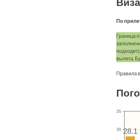
Виза
По приле
Граница о
заполнени
подходит)
вылета. Б
Правила в
Пого