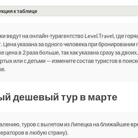
кция к таблице
и ведут на онлайн-турагентство Level.Travel, где горя
. Цена указана за одного человека при бронировании 
е цена в 2 раза больше, так как указана сразу за двоих.
ртых или с детьми — измените состав туристов в поис
е.
й дешевый тур в марте
алению, туров с вылетом из Липецка на ближайшее врем
ераторов в любую страну).