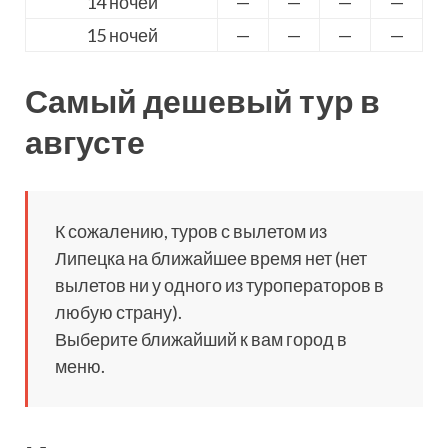
14 ночей
—
—
—
—
15 ночей
—
—
—
—
Самый дешевый тур в
августе
К сожалению, туров с вылетом из
Липецка на ближайшее время нет (нет
вылетов ни у одного из туроператоров в
любую страну).
Выберите ближайший к вам город в
меню.