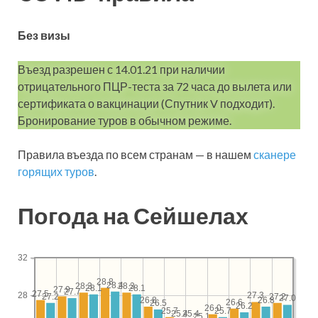
Без визы
Въезд разрешен с 14.01.21 при наличии
отрицательного ПЦР-теста за 72 часа до вылета или
сертификата о вакцинации (Спутник V подходит).
Бронирование туров в обычном режиме.
Правила въезда по всем странам — в нашем
сканере
горящих туров
.
Погода на Сейшелах