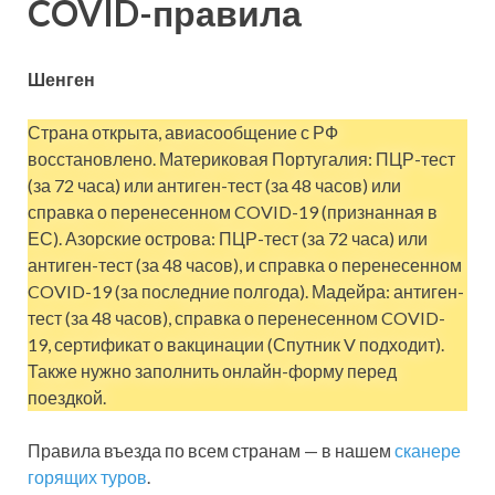
COVID-правила
Шенген
Страна открыта, авиасообщение с РФ
восстановлено. Материковая Португалия: ПЦР-тест
(за 72 часа) или антиген-тест (за 48 часов) или
справка о перенесенном COVID-19 (признанная в
ЕС). Азорские острова: ПЦР-тест (за 72 часа) или
антиген-тест (за 48 часов), и справка о перенесенном
COVID-19 (за последние полгода). Мадейра: антиген-
тест (за 48 часов), справка о перенесенном COVID-
19, сертификат о вакцинации (Спутник V подходит).
Также нужно заполнить онлайн-форму перед
поездкой.
Правила въезда по всем странам — в нашем
сканере
горящих туров
.