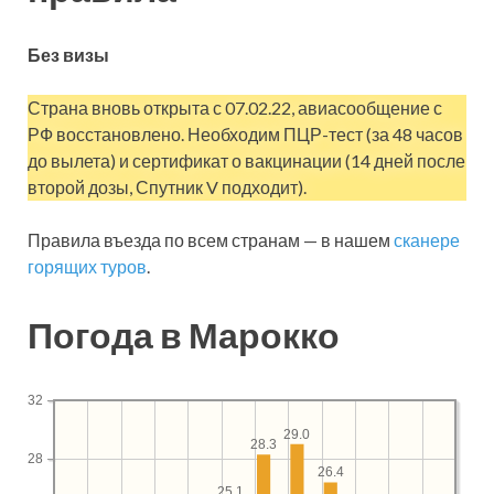
Без визы
Страна вновь открыта с 07.02.22, авиасообщение с
РФ восстановлено. Необходим ПЦР-тест (за 48 часов
до вылета) и сертификат о вакцинации (14 дней после
второй дозы, Спутник V подходит).
Правила въезда по всем странам — в нашем
сканере
горящих туров
.
Погода в Марокко