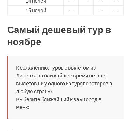
14 ночей
—
—
—
—
15 ночей
—
—
—
—
Самый дешевый тур в
ноябре
К сожалению, туров с вылетом из
Липецка на ближайшее время нет (нет
вылетов ни у одного из туроператоров в
любую страну).
Выберите ближайший к вам город в
меню.