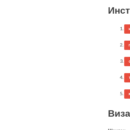
Инст
Виза