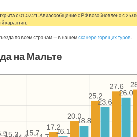
ткрыта с 01.07.21. Авиасообщение с РФ возобновлено с 25.0
й карантин.
ъезда по всем странам — в нашем
сканере горящих туров
.
да на Мальте