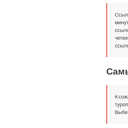
Ссылк
минут
ссылк
четве
ссылк
Самы
К сож
туроп
Выбер