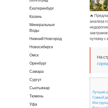
Екатеринбург
🔥 Предла
Казань
анализа г
Минеральные
недорогие
Воды
завтраков
Нижний Новгород
путевку с
Новосибирск
Омск
На ст
Оренбург
горящ
Самара
Сургут
Сыктывкар
Лучшие ц
Тюмень
Самый де
Инструкц
Уфа
Виза на 