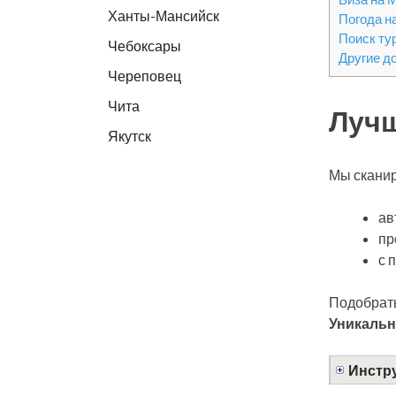
Ханты-Мансийск
Погода н
Поиск ту
Чебоксары
Другие д
Череповец
Чита
Лучш
Якутск
Мы сканир
ав
пр
с 
Подобрать
Уникальн
Инстру