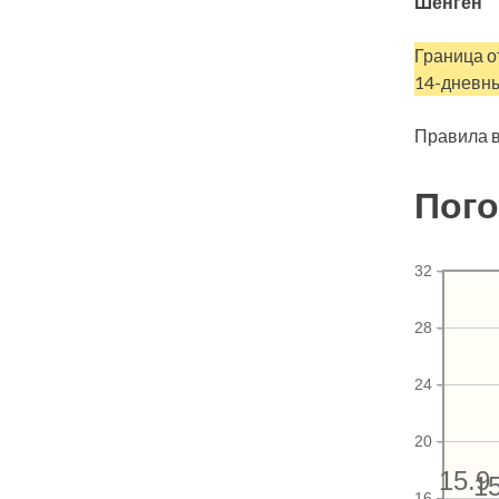
Шенген
Граница о
14-дневны
Правила в
Пого