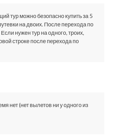
щий тур можно безопасно купить за 5
путевки на двоих. После перехода по
 Если нужен тур на одного, троих,
ковой строке после перехода по
я нет (нет вылетов ни у одного из