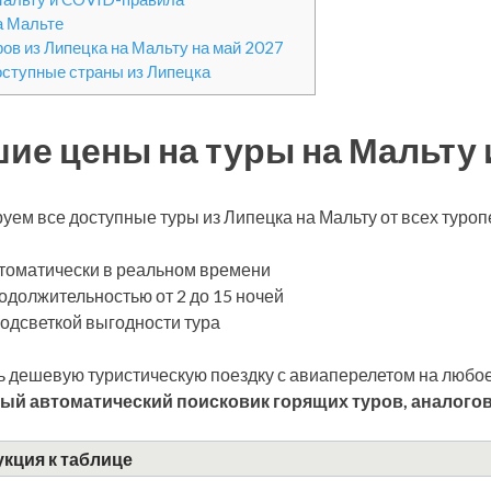
а Мальте
ров из Липецка на Мальту на май 2027
оступные страны из Липецка
ие цены на туры на Мальту 
уем все доступные туры из Липецка на Мальту от всех туро
томатически в реальном времени
одолжительностью от 2 до 15 ночей
подсветкой выгодности тура
 дешевую туристическую поездку с авиаперелетом на любое
ый автоматический поисковик горящих туров, аналогов
кция к таблице