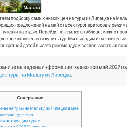
Мальта
гаем подборку самых низких цен на туры из Липецка на Маль
орящих предложений на май от всех туроператоров в режим
 путевки на отдых. Перейдя по ссылке в таблице, можно пров
 до «все включено») и купить тур. Мы выводим исключительн
 конкретной датой вылета рекомендуем воспользоваться поис
ранице выведена информация только про май 2027 го
ие туры на Мальту из Липецка
.
Содержание
ены на туры на Мальту из Липецка в мае
шевый тур в мае
ии по горящим турам
Мальту и COVID-правила