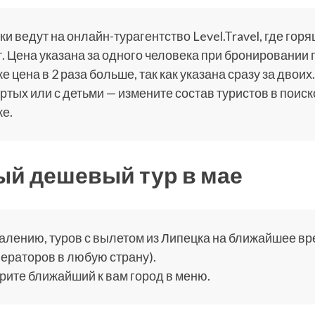
и ведут на онлайн-турагентство Level.Travel, где горя
. Цена указана за одного человека при бронировании 
е цена в 2 раза больше, так как указана сразу за двоих.
ртых или с детьми — измените состав туристов в поис
е.
й дешевый тур в мае
алению, туров с вылетом из Липецка на ближайшее врем
ераторов в любую страну).
ите ближайший к вам город в меню.