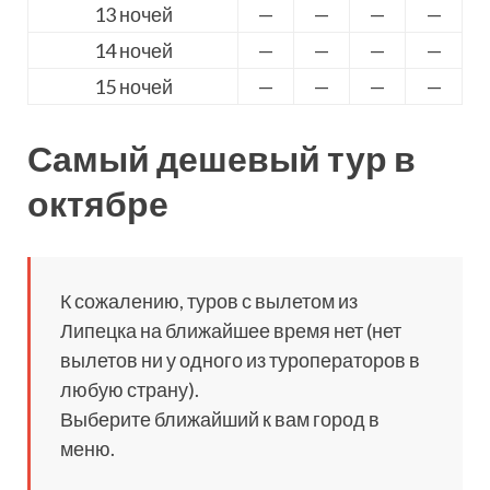
13 ночей
—
—
—
—
14 ночей
—
—
—
—
15 ночей
—
—
—
—
Самый дешевый тур в
октябре
К сожалению, туров с вылетом из
Липецка на ближайшее время нет (нет
вылетов ни у одного из туроператоров в
любую страну).
Выберите ближайший к вам город в
меню.