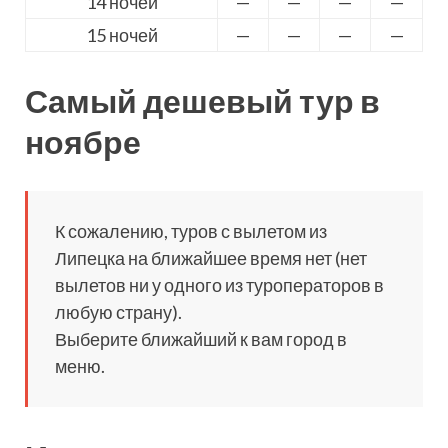
14 ночей
—
—
—
—
15 ночей
—
—
—
—
Самый дешевый тур в
ноябре
К сожалению, туров с вылетом из
Липецка на ближайшее время нет (нет
вылетов ни у одного из туроператоров в
любую страну).
Выберите ближайший к вам город в
меню.