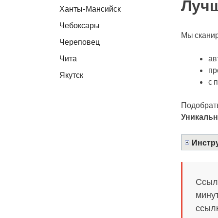
Лучш
Ханты-Мансийск
Чебоксары
Мы сканир
Череповец
ав
Чита
пр
Якутск
с 
Подобрать
Уникальн
Инстру
Ссылк
минут
ссылк