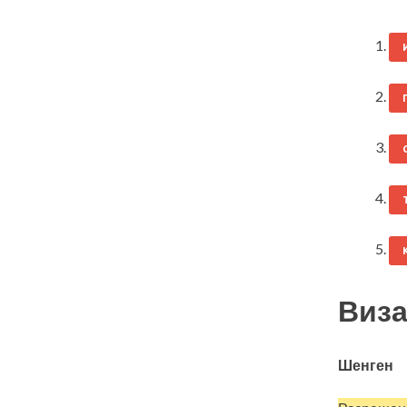
Виза
Шенген