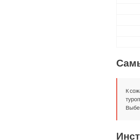
Сам
К сож
туроп
Выбер
Инст