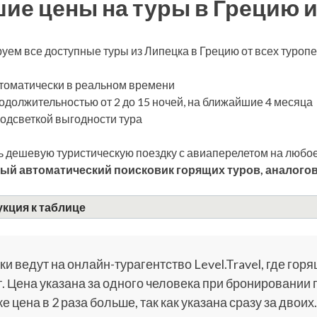
ие цены на туры в Грецию и
уем все доступные туры из Липецка в Грецию от всех туроп
томатически в реальном времени
одолжительностью от 2 до 15 ночей, на ближайшие 4 месяца
подсветкой выгодности тура
 дешевую туристическую поездку с авиаперелетом на любое
ый автоматический поисковик горящих туров, аналогов
кция к таблице
и ведут на онлайн-турагентство Level.Travel, где горя
. Цена указана за одного человека при бронировании 
е цена в 2 раза больше, так как указана сразу за двоих.