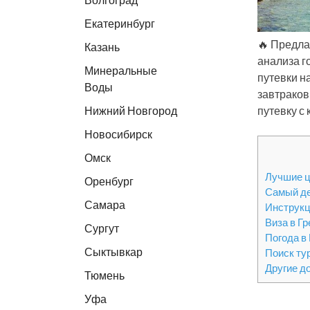
Екатеринбург
🔥 Предла
Казань
анализа г
Минеральные
путевки н
Воды
завтраков
Нижний Новгород
путевку с
Новосибирск
Омск
Лучшие ц
Оренбург
Самый д
Самара
Инструкц
Виза в Г
Сургут
Погода в
Сыктывкар
Поиск ту
Другие д
Тюмень
Уфа