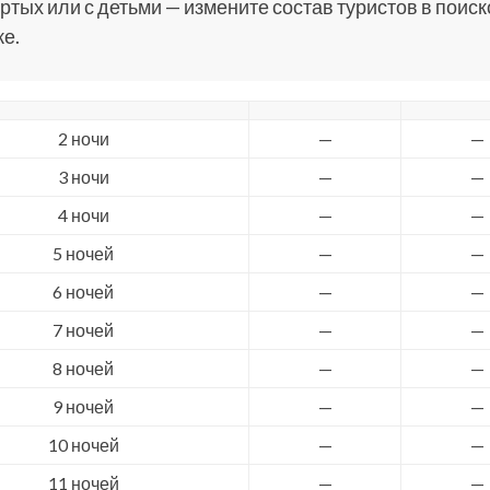
ртых или с детьми — измените состав туристов в поис
е.
2 ночи
—
—
3 ночи
—
—
4 ночи
—
—
5 ночей
—
—
6 ночей
—
—
7 ночей
—
—
8 ночей
—
—
9 ночей
—
—
10 ночей
—
—
11 ночей
—
—