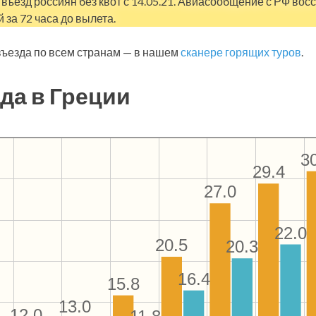
въезд россиян без квот с 14.05.21. Авиасообщение с РФ вос
 за 72 часа до вылета.
ъезда по всем странам — в нашем
сканере горящих туров
.
да в Греции