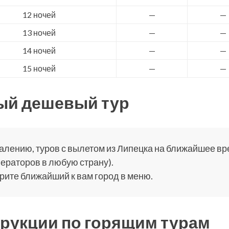
12 ночей
—
—
13 ночей
—
—
14 ночей
—
—
15 ночей
—
—
ый дешевый тур
алению, туров с вылетом из Липецка на ближайшее врем
ераторов в любую страну).
ите ближайший к вам город в меню.
рукции по горящим турам