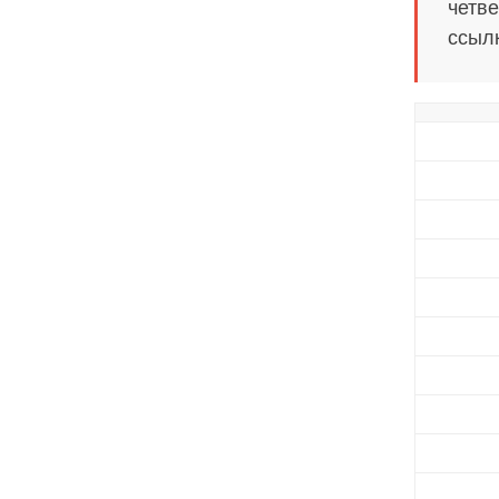
четве
ссылк