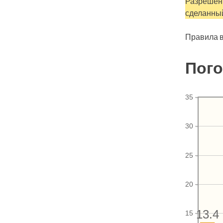
Разрешен 
сделанный
Правила в
Пого