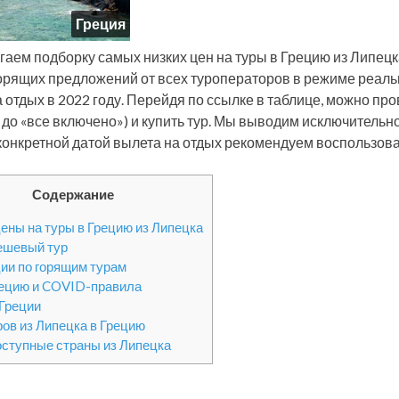
Греция
гаем подборку самых низких цен на туры в Грецию из Липецк
орящих предложений от всех туроператоров в режиме реаль
а отдых в 2022 году. Перейдя по ссылке в таблице, можно про
 до «все включено») и купить тур. Мы выводим исключительн
 конкретной датой вылета на отдых рекомендуем воспользова
Содержание
ены на туры в Грецию из Липецка
ешевый тур
ии по горящим турам
рецию и COVID-правила
 Греции
ров из Липецка в Грецию
оступные страны из Липецка