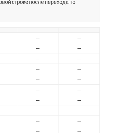
ковой строке после перехода по
—
—
—
—
—
—
—
—
—
—
—
—
—
—
—
—
—
—
—
—