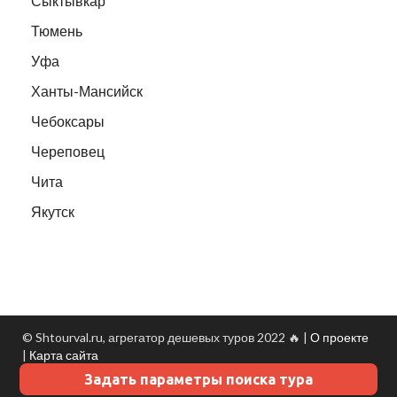
Сыктывкар
Тюмень
Уфа
Ханты-Мансийск
Чебоксары
Череповец
Чита
Якутск
© Shtourval.ru, агрегатор дешевых туров 2022 🔥 |
О проекте
|
Карта сайта
Задать параметры поиска тура
Данные о погоде
- Turtella