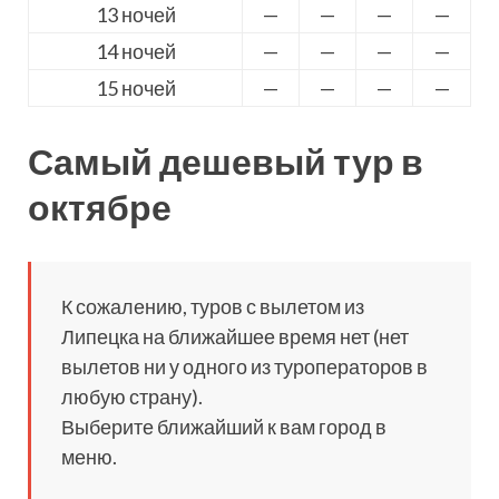
13 ночей
—
—
—
—
14 ночей
—
—
—
—
15 ночей
—
—
—
—
Самый дешевый тур в
октябре
К сожалению, туров с вылетом из
Липецка на ближайшее время нет (нет
вылетов ни у одного из туроператоров в
любую страну).
Выберите ближайший к вам город в
меню.