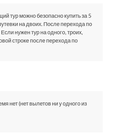
щий тур можно безопасно купить за 5
путевки на двоих. После перехода по
 Если нужен тур на одного, троих,
ковой строке после перехода по
я нет (нет вылетов ни у одного из