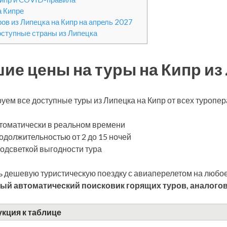
а Кипре
ров из Липецка на Кипр на апрель 2027
оступные страны из Липецка
ие цены на туры на Кипр из
уем все доступные туры из Липецка на Кипр от всех туропе
томатически в реальном времени
одолжительностью от 2 до 15 ночей
подсветкой выгодности тура
 дешевую туристическую поездку с авиаперелетом на любое
ый автоматический поисковик горящих туров, аналогов
кция к таблице