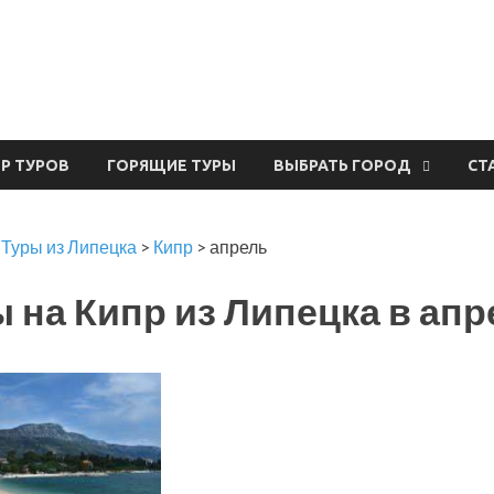
урвал
ЕР ТУРОВ
ГОРЯЩИЕ ТУРЫ
ВЫБРАТЬ ГОРОД
СТ
>
Туры из Липецка
>
Кипр
>
апрель
 на Кипр из Липецка в апр