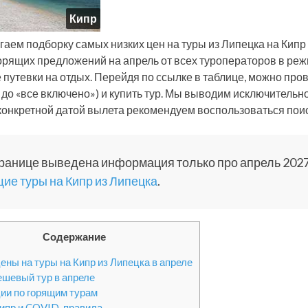
Кипр
гаем подборку самых низких цен на туры из Липецка на Кипр
орящих предложений на апрель от всех туроператоров в ре
 путевки на отдых. Перейдя по ссылке в таблице, можно пров
 до «все включено») и купить тур. Мы выводим исключительн
 конкретной датой вылета рекомендуем воспользоваться поис
ранице выведена информация только про апрель 2027
ие туры на Кипр из Липецка
.
Содержание
ены на туры на Кипр из Липецка в апреле
шевый тур в апреле
ии по горящим турам
Кипр и COVID-правила