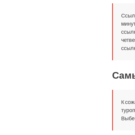
Ссылк
минут
ссылк
четве
ссылк
Самы
К сож
туроп
Выбер