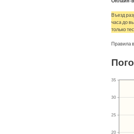
Онлайн-в
Въезд раз
часа до в
только тес
Правила в
Пого