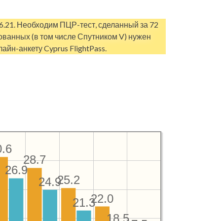
6.21. Необходим ПЦР-тест, сделанный за 72
рованных (в том числе Спутником V) нужен
айн-анкету Cyprus FlightPass.