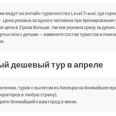
и ведут на онлайн-турагентство Level.Travel, где горя
. Цена указана за одного человека при бронировании 
е цена в 2 раза больше, так как указана сразу за двоих.
ртых или с детьми — измените состав туристов в поис
е.
й дешевый тур в апреле
алению, туров с вылетом из Липецка на ближайшее врем
ераторов в любую страну).
ите ближайший к вам город в меню.