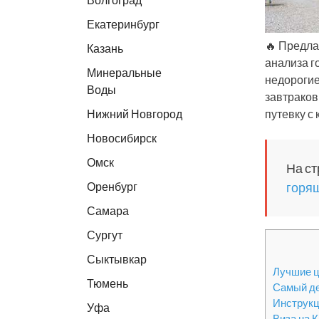
Екатеринбург
🔥 Предла
Казань
анализа г
Минеральные
недорогие
Воды
завтраков
Нижний Новгород
путевку с
Новосибирск
Омск
На ст
Оренбург
горящ
Самара
Сургут
Сыктывкар
Лучшие ц
Тюмень
Самый де
Инструкц
Уфа
Виза на 