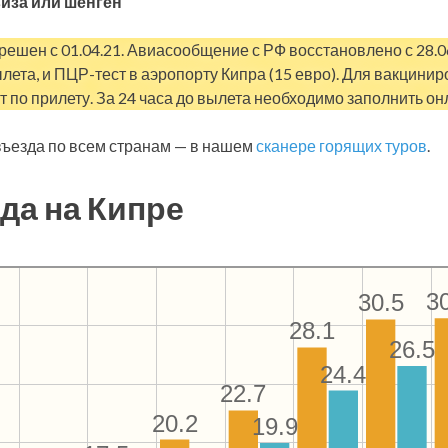
иза или шенген
решен с 01.04.21. Авиасообщение с РФ восстановлено с 28.0
ылета, и ПЦР-тест в аэропорту Кипра (15 евро). Для вакцини
т по прилету. За 24 часа до вылета необходимо заполнить онл
ъезда по всем странам — в нашем
сканере горящих туров
.
да на Кипре