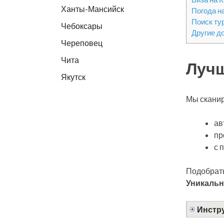
Ханты-Мансийск
Погода н
Поиск ту
Чебоксары
Другие д
Череповец
Чита
Лучш
Якутск
Мы сканир
ав
пр
с 
Подобрать
Уникальн
Инстру