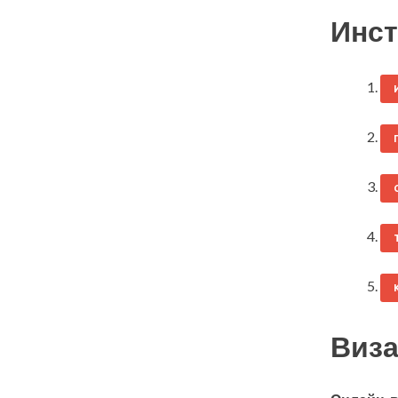
Инст
Виза